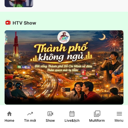
HTV Show
Thành phố không ngủ
Home
Show
Live&lịch
Tin mới
Multiform
Menu