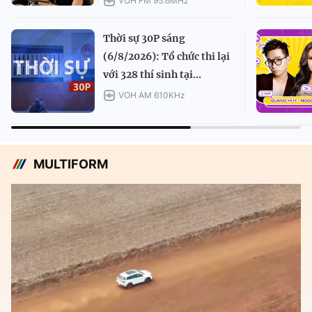
VOH FM 95.6MHz
Thời sự 30P sáng
(6/8/2026): Tổ chức thi lại
với 328 thí sinh tại...
VOH AM 610KHz
MULTIFORM