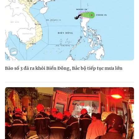
Bão số 3 đã ra khỏi Biển Đông, Bắc bộ tiếp tục mưa lớn