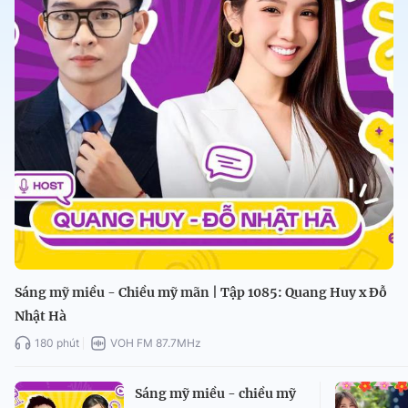
Sáng mỹ miều - Chiều mỹ mãn | Tập 1085: Quang Huy x Đỗ
Nhật Hà
180 phút
VOH FM 87.7MHz
Sáng mỹ miều - chiều mỹ