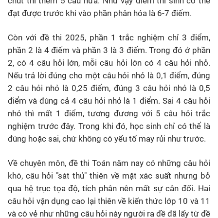
chút thì thêm 5 câu nữa. Như vậy điểm thí sinh có thể
đạt được trước khi vào phần phân hóa là 6-7 điểm.
Còn với đề thi 2025, phần 1 trắc nghiệm chỉ 3 điểm,
phần 2 là 4 điểm và phần 3 là 3 điểm. Trong đó ở phần
2, có 4 câu hỏi lớn, mỗi câu hỏi lớn có 4 câu hỏi nhỏ.
Nếu trả lời đúng cho một câu hỏi nhỏ là 0,1 điểm, đúng
2 câu hỏi nhỏ là 0,25 điểm, đúng 3 câu hỏi nhỏ là 0,5
điểm và đúng cả 4 câu hỏi nhỏ là 1 điểm. Sai 4 câu hỏi
nhỏ thì mất 1 điểm, tương đương với 5 câu hỏi trắc
nghiệm trước đây. Trong khi đó, học sinh chỉ có thể là
đúng hoặc sai, chứ không có yếu tố may rủi như trước.
Về chuyên môn, đề thi Toán năm nay có những câu hỏi
khó, câu hỏi "sát thủ" thiên về mặt xác suất nhưng bỏ
qua hệ trục tọa độ, tích phân nên mất sự cân đối. Hai
câu hỏi vận dụng cao lại thiên về kiến thức lớp 10 và 11
và có vẻ như những câu hỏi này người ra đề đã lấy từ đề