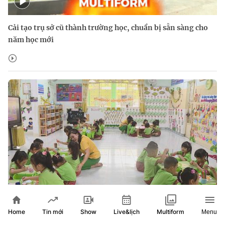
Cải tạo trụ sở cũ thành trường học, chuẩn bị sẵn sàng cho
năm học mới
Home
Show
Live&lịch
Tin mới
Multiform
Menu
Giáo dục mầm non TP. Hồ Chí Minh chuẩn bị sẵn sàng cho