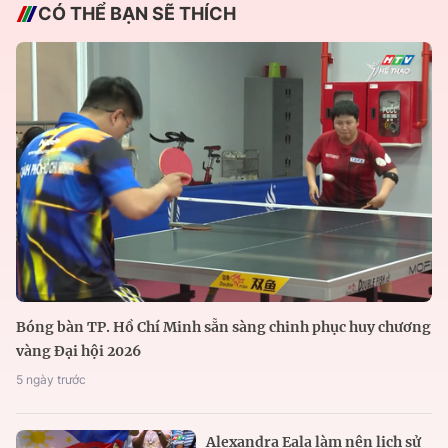
CÓ THỂ BẠN SẼ THÍCH
Bóng bàn TP. Hồ Chí Minh sẵn sàng chinh phục huy chương
vàng Đại hội 2026
5 ngày trước
Alexandra Eala làm nên lịch sử