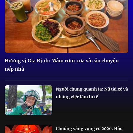
Hương vị Gia Định: Mâm cơm xưa và câu chuyện
nếp nhà
Người chung quanh ta: Nữ tài xế và
những việc làm tử tế
Chuông vàng vọng cổ 2026: Hào