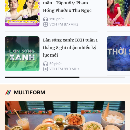
mãn | Tập 1084: Phạm
Hồng Phước x Thu Ngọc
120 phút
VOH FM 87.7MHz
Làn sóng xanh: BXH tuần 1
tháng 8 ghi nhận nhiều kỷ
lục mới
59 phút
VOH FM 99.9 MHz
MULTIFORM