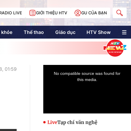
RADIO LIVE
GIỚI THIỆU HTV
GU CỦA BẠN
 khỏe
Thể thao
Giáo dục
HTV Show
nh trị
Multimedia
Multiform
Longform
NewZgraphic
, 01:59
Doanh nhân Sài
Gòn
Các trang liên kết
Live
Tạp chí văn nghệ