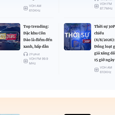
VOH FM
VOH AM
87.7MHz
610KHz
Top trending:
Thời sự 30
Đặc khu Côn
chiều
Đảo là điểm đến
(6/8/2026)
xanh, hấp dẫn
Đồng loạt 
giá xăng dầ
29 phút
VOH FM 99.9
15 giờ ngày
MHz
VOH AM
610KHz