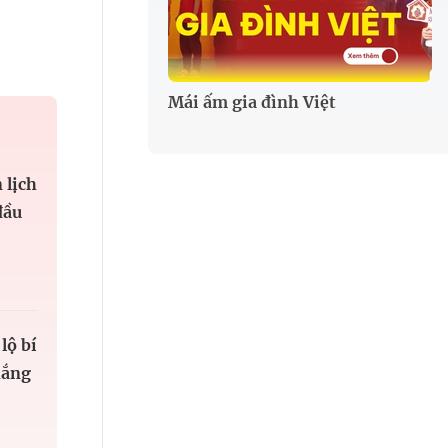
Mái ấm gia đình Việt
 lịch
đầu
lộ bí
hắng