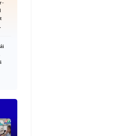
r-
d
t
.
ái
l
i