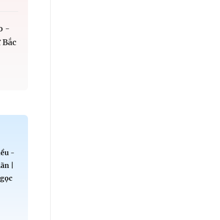
o -
 Bắc
ều -
ãn |
Ngọc
u