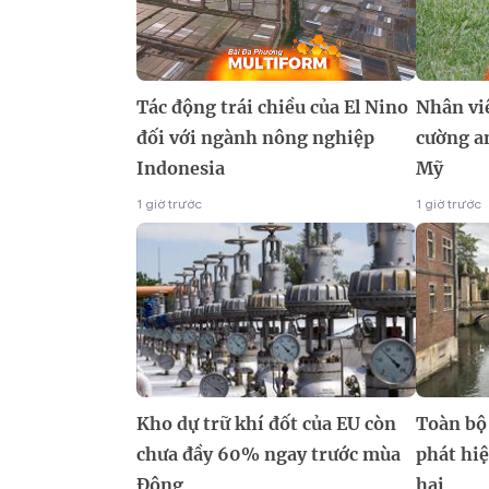
Tác động trái chiều của El Nino
Nhân vi
đối với ngành nông nghiệp
cường an
Indonesia
Mỹ
1 giờ trước
1 giờ trước
Kho dự trữ khí đốt của EU còn
Toàn bộ
chưa đầy 60% ngay trước mùa
phát hi
Đông
hại