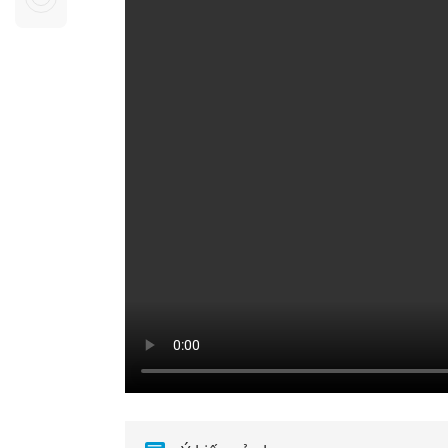
Sự kiện quan tâm
Chuyên đề
HTV Show
Không gian văn hóa
Thành phố
Hồ Chí Minh
ngủ
Chuyển đổi số
Chậm
Bé xem gì
Mái ấm gia
Việt
Các show 
Các chương
khác