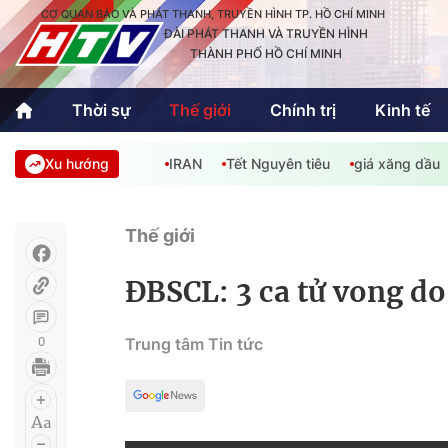
CƠ QUAN BÁO VÀ PHÁT THANH, TRUYỀN HÌNH TP. HỒ CHÍ MINH
ĐÀI PHÁT THANH VÀ TRUYỀN HÌNH
THÀNH PHỐ HỒ CHÍ MINH
Thời sự
Thế giới
Chính trị
Kinh tế
Xu hướng
IRAN
Tết Nguyên tiêu
giá xăng dầu
Thời sự
Thể thao
Văn hóa - G
Trong nước
Trong nướ
Thế giới
Quốc tế
Quốc tế
ĐBSCL: 3 ca tử vong do
An Sinh
Sách hay cuối tuần
Thế giới
0
Trung tâm Tin tức
Kinh doanh
Công nghệ
Phóng sự