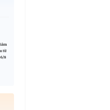
P
:
giảm
u từ
 6/8