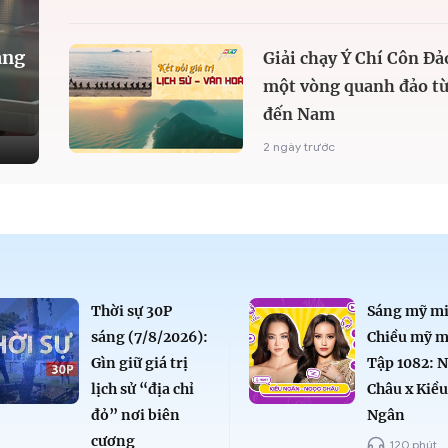
àng
Giải chạy Ý Chí Côn Đả
một vòng quanh đảo từ
đến Nam
2 ngày trước
Thời sự 30P
Sáng mỹ mi
sáng (7/8/2026):
Chiều mỹ m
Gìn giữ giá trị
Tập 1082: 
lịch sử “địa chỉ
Châu x Kiề
đỏ” nơi biên
Ngân
cương
120 phút