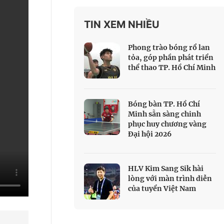
 Thể thao
TIN XEM NHIỀU
c đua xe đạp
 Truyền hình
Phong trào bóng rổ lan
c đua offroad
tỏa, góp phần phát triển
thể thao TP. Hồ Chí Minh
V
 Games 33
Bóng bàn TP. Hồ Chí
Minh sẵn sàng chinh
phục huy chương vàng
Đại hội 2026
HLV Kim Sang Sik hài
lòng với màn trình diễn
của tuyển Việt Nam