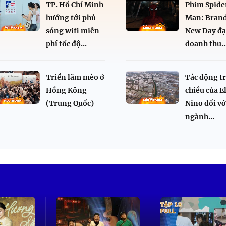
TP. Hồ Chí Minh
Phim Spide
hướng tới phủ
Man: Bran
sóng wifi miễn
New Day đạ
phí tốc độ...
doanh thu..
Triển lãm mèo ở
Tác động tr
Hồng Kông
chiều của E
(Trung Quốc)
Nino đối vớ
ngành...