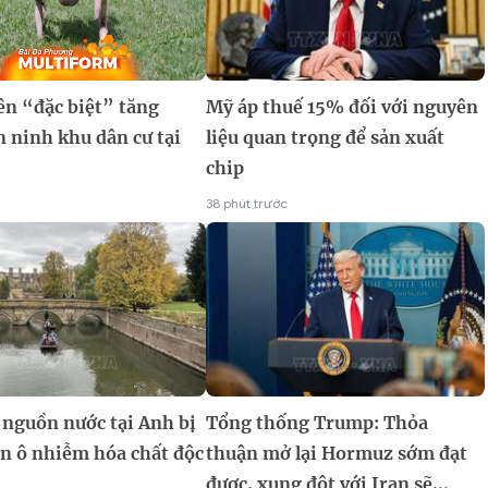
ên “đặc biệt” tăng
Mỹ áp thuế 15% đối với nguyên
 ninh khu dân cư tại
liệu quan trọng để sản xuất
chip
38 phút trước
 nguồn nước tại Anh bị
Tổng thống Trump: Thỏa
ện ô nhiễm hóa chất độc
thuận mở lại Hormuz sớm đạt
được, xung đột với Iran sẽ...