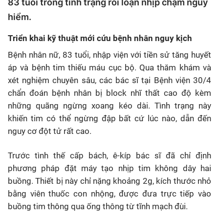
83 tuổi trong tình trạng rối loạn nhịp chậm nguy
hiểm.
Triển khai kỹ thuật mới cứu bệnh nhân nguy kịch
Bệnh nhân nữ, 83 tuổi, nhập viện với tiền sử tăng huyết
áp và bệnh tim thiếu máu cục bộ. Qua thăm khám và
xét nghiệm chuyên sâu, các bác sĩ tại Bệnh viện 30/4
chẩn đoán bệnh nhân bị block nhĩ thất cao độ kèm
những quãng ngừng xoang kéo dài. Tình trạng này
khiến tim có thể ngừng đập bất cứ lúc nào, dẫn đến
nguy cơ đột tử rất cao.
Trước tình thế cấp bách, ê-kíp bác sĩ đã chỉ định
phương pháp đặt máy tạo nhịp tim không dây hai
buồng. Thiết bị này chỉ nặng khoảng 2g, kích thước nhỏ
bằng viên thuốc con nhộng, được đưa trực tiếp vào
buồng tim thông qua ống thông từ tĩnh mạch đùi.