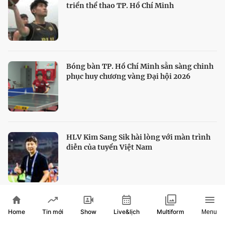
triển thể thao TP. Hồ Chí Minh
Bóng bàn TP. Hồ Chí Minh sẵn sàng chinh
phục huy chương vàng Đại hội 2026
HLV Kim Sang Sik hài lòng với màn trình
diễn của tuyển Việt Nam
Thủ môn Vozinha mở chương mới trong
Home
Show
Live&lịch
Tin mới
Multiform
Menu
sự nghiệp tại Chile