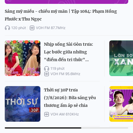
Sáng mỹ miều - chiều mỹ mãn | Tập 1084: Phạm Hồng
Phước x Thu Ngọc
120 phút
VOH FM 87.7MHz
Nhịp sống Sài Gòn trưa:
Lạc bước giữa những
"điểm đến tri thức"...
119 phút
VOH FM 95.6MHz
Thời sự 30P trưa
(7/8/2026): Bữa sáng yêu
thương ấm áp sẻ chia
VOH AM 610KHz