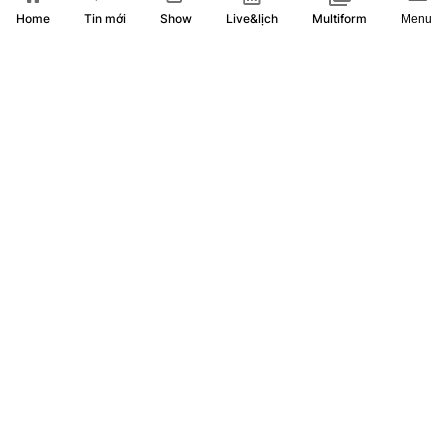
Home
Show
Live&lịch
Tin mới
Multiform
Menu
Nỗ lực nâng tầm và phát triển bền vững các sản phẩm OCOP
tại TP. Hồ Chí Minh