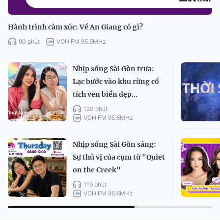
Hành trình cảm xúc: Về An Giang có gì?
90 phút
VOH FM 95.6MHz
Nhịp sống Sài Gòn trưa:
Lạc bước vào khu rừng cổ
tích ven biển đẹp...
120 phút
VOH FM 95.6MHz
Nhịp sống Sài Gòn sáng:
Sự thú vị của cụm từ "Quiet
on the Creek"
119 phút
VOH FM 95.6MHz