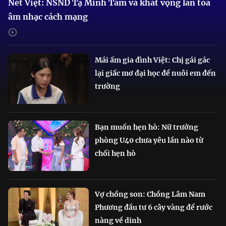
Nét Việt: NSND Tạ Minh Tâm và khát vọng lan tỏa
âm nhạc cách mạng
Mái ấm gia đình Việt: Chị gái gác
lại giấc mơ đại học để nuôi em đến
trường
Bạn muốn hẹn hò: Nữ trưởng
phòng U40 chưa yêu lần nào từ
chối hẹn hò
Vợ chồng son: Chồng Lâm Nam
Phương đầu tư 6 cây vàng để rước
nàng về dinh