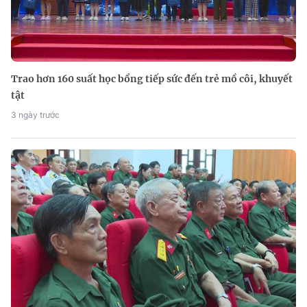
Trao hơn 160 suất học bổng tiếp sức đến trẻ mồ côi, khuyết
tật
3 ngày trước