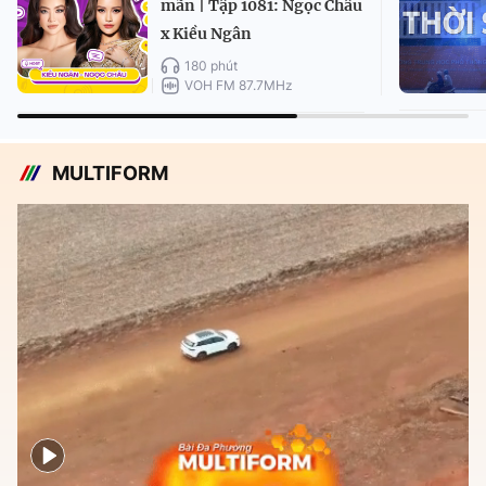
mãn | Tập 1081: Ngọc Châu
x Kiều Ngân
180 phút
VOH FM 87.7MHz
MULTIFORM