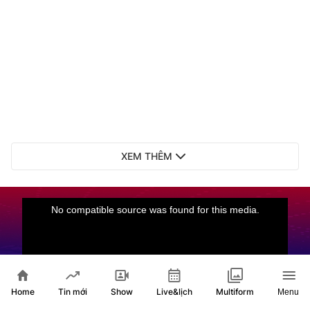
XEM THÊM
Home
Show
Live&lịch
Tin mới
Multiform
Menu