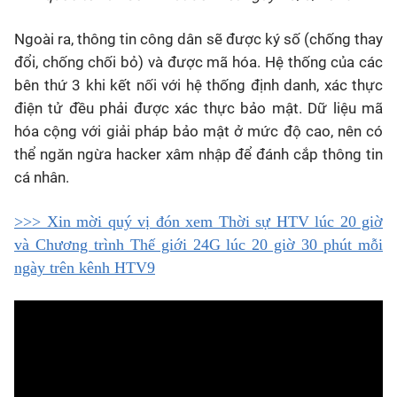
Ngoài ra, thông tin công dân sẽ được ký số (chống thay
đổi, chống chối bỏ) và được mã hóa. Hệ thống của các
bên thứ 3 khi kết nối với hệ thống định danh, xác thực
điện tử đều phải được xác thực bảo mật. Dữ liệu mã
hóa cộng với giải pháp bảo mật ở mức độ cao, nên có
thể ngăn ngừa hacker xâm nhập để đánh cắp thông tin
cá nhân.
>>> Xin mời quý vị đón xem Thời sự HTV lúc 20 giờ
và Chương trình Thế giới 24G lúc 20 giờ 30 phút mỗi
ngày trên kênh HTV9