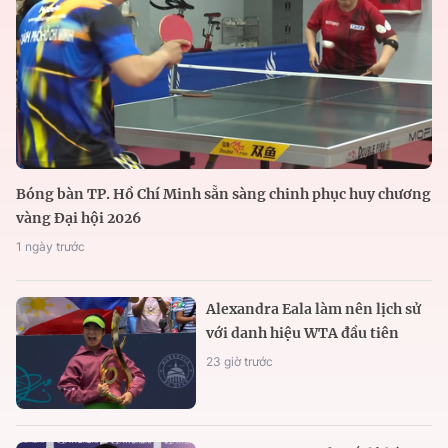
Bóng bàn TP. Hồ Chí Minh sẵn sàng chinh phục huy chương
vàng Đại hội 2026
1 ngày trước
Alexandra Eala làm nên lịch sử
với danh hiệu WTA đầu tiên
23 giờ trước