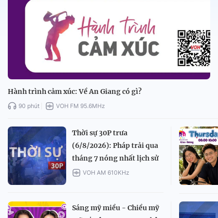
Hành trình cảm xúc: Về An Giang có gì?
90 phút
VOH FM 95.6MHz
Thời sự 30P trưa
(6/8/2026): Pháp trải qua
tháng 7 nóng nhất lịch sử
VOH AM 610KHz
Sáng mỹ miều - Chiều mỹ