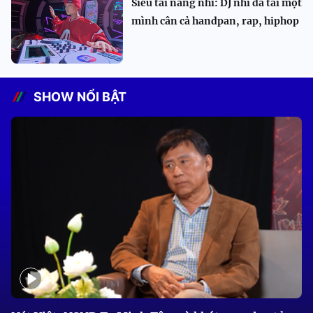
Siêu tài năng nhí: DJ nhí đa tài một
mình cân cả handpan, rap, hiphop
SHOW NỔI BẬT