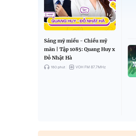
Sáng mỹ miều - Chiều mỹ
mãn | Tập 1085: Quang Huy x
Đỗ Nhật Hà
180 phút
VOH FM 87.7MHz