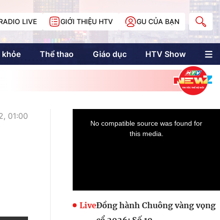
RADIO LIVE
GIỚI THIỆU HTV
GU CỦA BẠN
 khỏe
Thể thao
Giáo dục
HTV Show
nh trị
Multimedia
Multiform
Longform
NewZgraphic
2, 01:00
Doanh nhân Sài
Gòn
Các trang liên kết
Live
Đồng hành Chuông vàng vọng