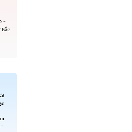
o -
 Bắc
Sài
ạc
ểm
c"