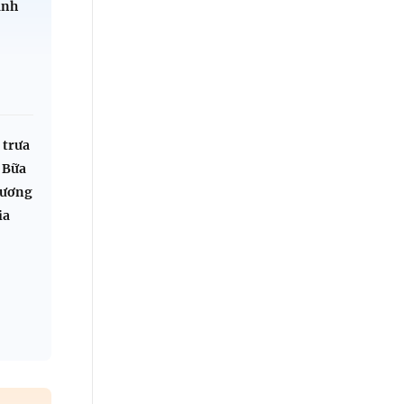
ành
 trưa
 Bữa
hương
ia