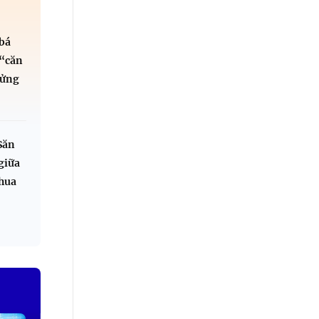
bá
“căn
lửng
Săn
giữa
chua