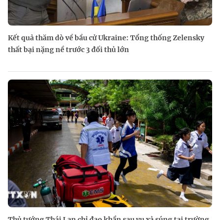
Kết quả thăm dò về bầu cử Ukraine: Tổng thống Zelensky
thất bại nặng nề trước 3 đối thủ lớn
Thủ tướng Thái Lan chỉ đạo khẩn sau vụ xả súng tại trường