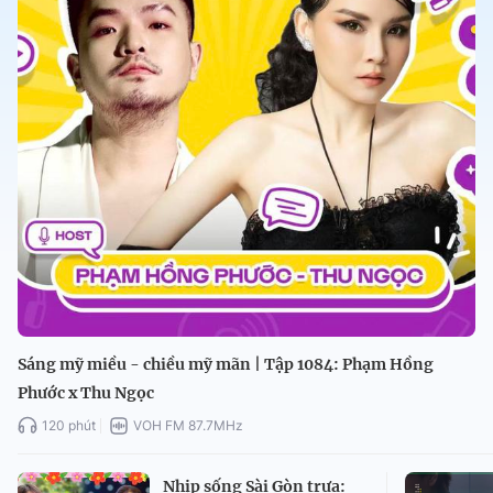
Sáng mỹ miều - chiều mỹ mãn | Tập 1084: Phạm Hồng
Phước x Thu Ngọc
120 phút
VOH FM 87.7MHz
Nhịp sống Sài Gòn trưa: