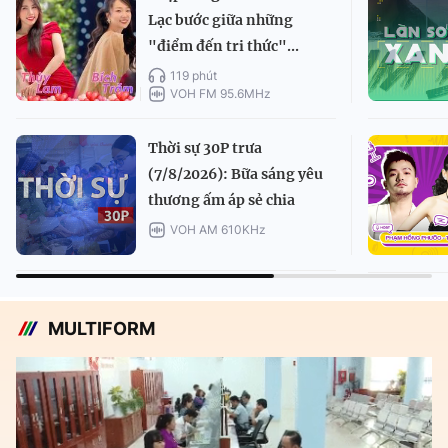
Lạc bước giữa những
"điểm đến tri thức"...
119 phút
VOH FM 95.6MHz
Thời sự 30P trưa
(7/8/2026): Bữa sáng yêu
thương ấm áp sẻ chia
VOH AM 610KHz
MULTIFORM