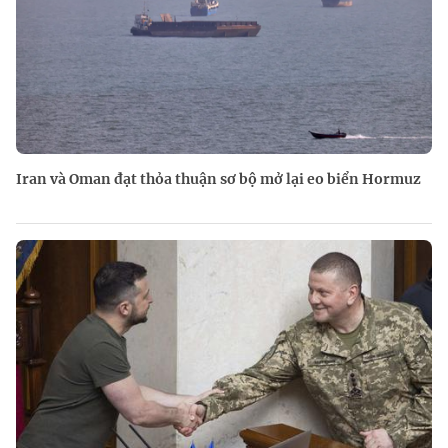
Iran và Oman đạt thỏa thuận sơ bộ mở lại eo biển Hormuz