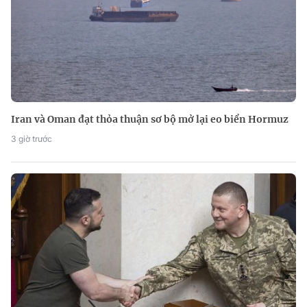
Iran và Oman đạt thỏa thuận sơ bộ mở lại eo biển Hormuz
3 giờ trước