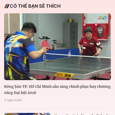
CÓ THỂ BẠN SẼ THÍCH
Bóng bàn TP. Hồ Chí Minh sẵn sàng chinh phục huy chương
vàng Đại hội 2026
2 ngày trước