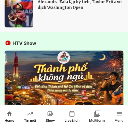
Alexandra Eala lập kỳ tích, Taylor Fritz vô
địch Washington Open
HTV Show
Home
Show
Live&lịch
Tin mới
Multiform
Menu