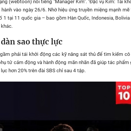
ng (webtoon) nổi tiếng "Manager Kim". "Đặc vụ Kim: Tái kh
hát hành vào ngày 26/6. Nhờ hiệu ứng truyền miệng mạnh mẽ
 số 1 tại 11 quốc gia – bao gồm Hàn Quốc, Indonesia, Bolivia
 khác.
 dàn sao thực lực
ngầm phải tái khởi động các kỹ năng sát thủ để tìm kiếm cô
nh phụ tử cảm động và hành động mãn nhãn đã giúp tác phẩm
 lục hơn 20% trên đài SBS chỉ sau 4 tập.