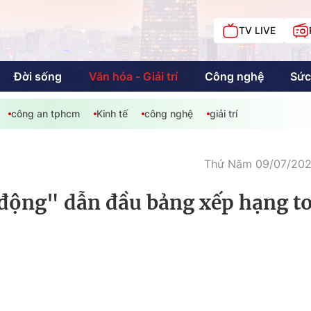
TV LIVE
Đời sống
Văn hóa - Giải trí
Công nghệ
Sức
công an tphcm
Kinh tế
công nghệ
giải trí
iải trí
Giáo dục
Kinh tế
Chí
c
Thứ Năm 09/07/2026
 động" dẫn đầu bảng xếp hạng t
Sức khỏe
Đời sống
Khán giả HTV
Chuyện chúng tôi