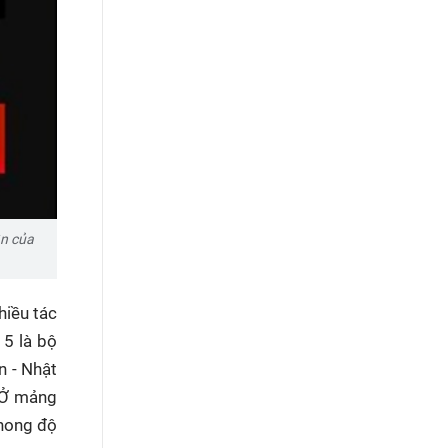
ần của
hiều tác
 5 là bộ
n - Nhật
Ở mảng
phong độ