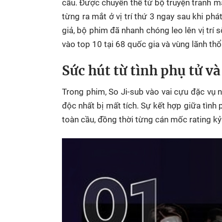
cầu.
Được chuyển thể từ bộ truyện tranh mạ
từng ra mắt ở vị trí thứ 3 ngay sau khi p
giả, bộ phim đã nhanh chóng leo lên vị trí
vào top 10 tại 68 quốc gia và vùng lãnh thổ
Sức hút từ tình phụ tử và
Trong phim, So Ji-sub vào vai cựu đặc vụ 
độc nhất bị mất tích. Sự kết hợp giữa tì
toàn cầu, đồng thời từng cán mốc rating kỷ