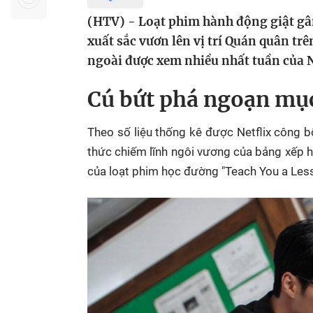
Sự kiện quan tâm
Chuyên đề
HTV Show
(HTV) - Loạt phim hành động giật gâ
Không gian văn hóa
Thành phố
xuất sắc vươn lên vị trí Quán quân tr
Hồ Chí Minh
ngủ
ngoài được xem nhiều nhất tuần của N
Chuyển đổi số
Chậm
Cú bứt phá ngoạn mụ
Bé xem gì
Theo số liệu thống kê được Netflix công b
Mái ấm gia
Việt
thức chiếm lĩnh ngôi vương của bảng xếp h
của loạt phim học đường "Teach You a Less
Các show 
Các chương
khác