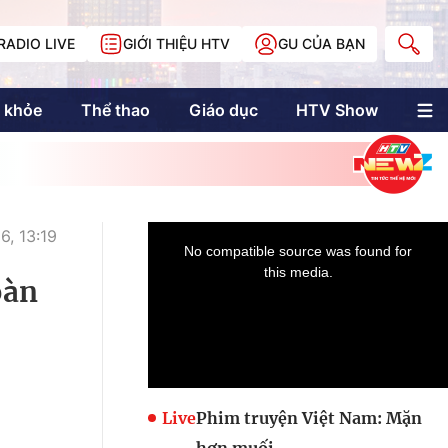
RADIO LIVE
GIỚI THIỆU HTV
GU CỦA BẠN
 khỏe
Thể thao
Giáo dục
HTV Show
nh trị
Multimedia
Multiform
Longform
NewZgraphic
, 13:19
Doanh nhân Sài
Gòn
oàn
Các trang liên kết
Live
Phim truyện Việt Nam: Mặn