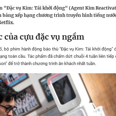
HTV Phim
HTV Sự kiện
HTV
n "Đặc vụ Kim: Tái khởi động" (Agent Kim Reactivat
 không
Phim truyền hình
Made By Vietnam
Cuộ
ên bảng xếp hạng chương trình truyền hình tiếng nướ
Cúp
etflix.
Phim tài liệu
Ngày hội HTV
Cuộ
Innovation Fest
c của cựu đặc vụ ngầm
HT
Chung một tấm
SEA
ố, bộ phim hành động báo thù "Đặc vụ Kim: Tái khởi động" 
 đình
lòng
ạng toàn cầu.
Tác phẩm đã chấm dứt chuỗi 4 tuần liên tiếp
on" để trở thành chương trình ăn khách nhất tuần.
khác
 trình