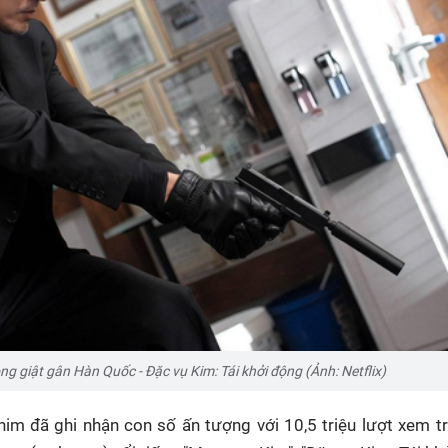
 giật gân Hàn Quốc - Đặc vụ Kim: Tái khởi động (Ảnh: Netflix)
him đã ghi nhận con số ấn tượng với 10,5 triệu lượt xem t