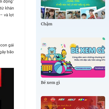
ởi động"
 từ khán
– và lọt
Chậm
 con gái
 gây bão
Bé xem gì