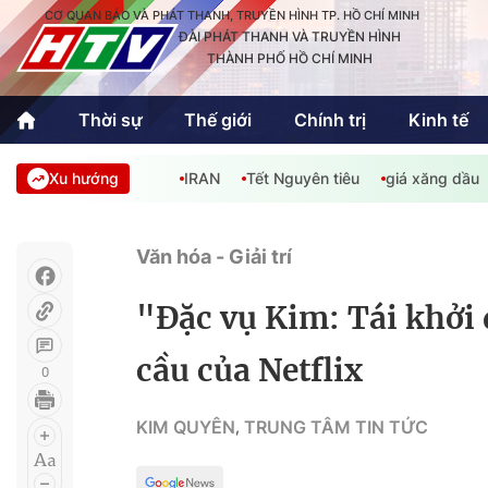
CƠ QUAN BÁO VÀ PHÁT THANH, TRUYỀN HÌNH TP. HỒ CHÍ MINH
ĐÀI PHÁT THANH VÀ TRUYỀN HÌNH
THÀNH PHỐ HỒ CHÍ MINH
Thời sự
Thế giới
Chính trị
Kinh tế
Xu hướng
IRAN
Tết Nguyên tiêu
giá xăng dầu
Thời sự
Thể thao
Văn hóa - G
Trong nước
Trong nướ
Văn hóa - Giải trí
Quốc tế
Quốc tế
"Đặc vụ Kim: Tái khởi
An Sinh
Sách hay cuối tuần
Thế giới
cầu của Netflix
0
Kinh doanh
Công nghệ
Phóng sự
KIM QUYÊN
TRUNG TÂM TIN TỨC
,