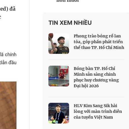
hơn muối
 Thể thao
ed) đã
c đua xe đạp
c
 Truyền hình
TIN XEM NHIỀU
c đua offroad
Phong trào bóng rổ lan
V
tỏa, góp phần phát triển
thể thao TP. Hồ Chí Minh
 Games 33
đã chính
 dẫn đầu
Bóng bàn TP. Hồ Chí
Minh sẵn sàng chinh
phục huy chương vàng
Đại hội 2026
HLV Kim Sang Sik hài
lòng với màn trình diễn
của tuyển Việt Nam