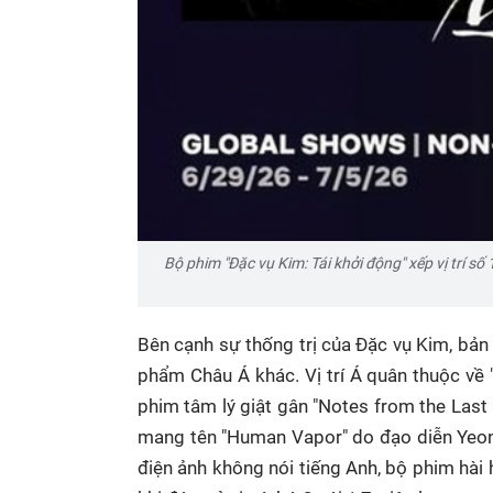
Bộ phim "Đặc vụ Kim: Tái khởi động" xếp vị trí s
Bên cạnh sự thống trị của Đặc vụ Kim, bản 
phẩm Châu Á khác.
Vị trí Á quân thuộc về 
phim tâm lý giật gân "Notes from the Last 
mang tên "Human Vapor" do đạo diễn Yeon S
điện ảnh không nói tiếng Anh, bộ phim hà