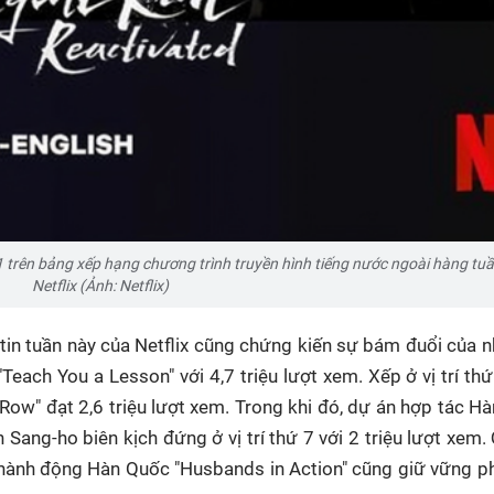
ố 1 trên bảng xếp hạng chương trình truyền hình tiếng nước ngoài hàng tu
Netflix (Ảnh: Netflix)
tin tuần này của Netflix cũng chứng kiến sự bám đuổi của n
"Teach You a Lesson" với 4,7 triệu lượt xem.
Xếp ở vị trí thứ
Row" đạt 2,6 triệu lượt xem.
Trong khi đó, dự án hợp tác Hà
ang-ho biên kịch đứng ở vị trí thứ 7 với 2 triệu lượt xem.
i hành động Hàn Quốc "Husbands in Action" cũng giữ vững 