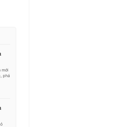
h
m mới
c, phá
n
tỏ