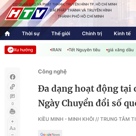
CƠ QUAN BÁO VÀ PHÁT THANH, TRUYỀN HÌNH TP. HỒ CHÍ MINH
ĐÀI PHÁT THANH VÀ TRUYỀN HÌNH
THÀNH PHỐ HỒ CHÍ MINH
Thời sự
Thế giới
Chính trị
Kinh tế
Xu hướng
IRAN
Tết Nguyên tiêu
giá xăng dầu
Thời sự
Thể thao
Văn hóa - G
Trong nước
Trong nướ
Công nghệ
Quốc tế
Quốc tế
Đa dạng hoạt động tại 
An Sinh
Sách hay cuối tuần
Thế giới
Ngày Chuyển đổi số qu
0
Kinh doanh
Công nghệ
Phóng sự
KIỀU MINH - MINH KHÔI // TRUNG TÂM 