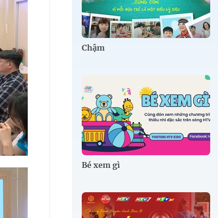
Chậm
Bé xem gì