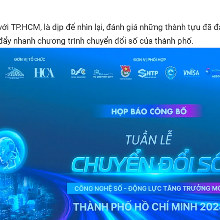
HTV Phim
HTV Sự kiện
HTV
 không
Phim truyền hình
Made By Vietnam
Cuộ
với TP.HCM, là dịp để nhìn lại, đánh giá những thành tựu đã 
Cúp
 đẩy nhanh chương trình chuyển đổi số của thành phố.
Phim tài liệu
Ngày hội HTV
Cuộ
Innovation Fest
HT
Chung một tấm
SEA
 đình
lòng
khác
 trình