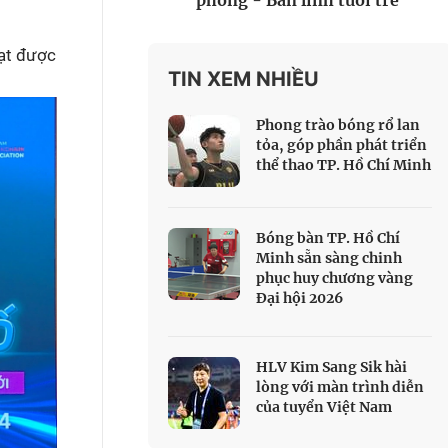
phòng - Bản lĩnh tuổi trẻ
 Thể thao
c đua xe đạp
đạt được
 Truyền hình
TIN XEM NHIỀU
c đua offroad
Phong trào bóng rổ lan
V
tỏa, góp phần phát triển
thể thao TP. Hồ Chí Minh
 Games 33
Bóng bàn TP. Hồ Chí
Minh sẵn sàng chinh
phục huy chương vàng
Đại hội 2026
HLV Kim Sang Sik hài
lòng với màn trình diễn
của tuyển Việt Nam