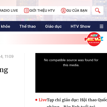
RADIO LIVE
GIỚI THIỆU HTV
GU CỦA BẠN
 khỏe
Thể thao
Giáo dục
HTV Show
nh trị
Multimedia
Multiform
Longform
NewZgraphic
4, 11:09
Doanh nhân Sài
Gòn
ứng
Các trang liên kết
Live
Tạp chí giáo dục: Hội thao Quố