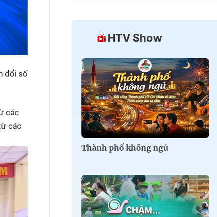
HTV Show
n đổi số
từ các
từ các
Thành phố không ngủ