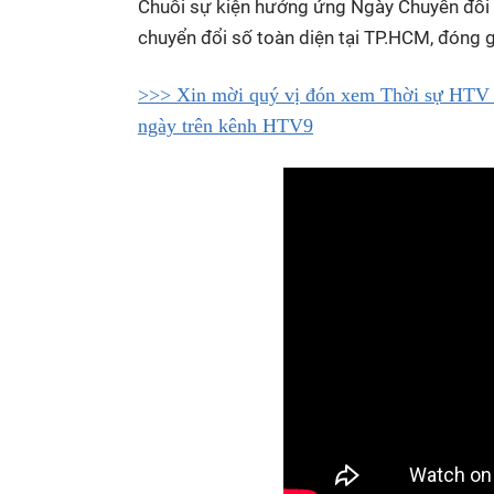
Chuỗi sự kiện hưởng ứng Ngày Chuyển đổi 
chuyển đổi số toàn diện tại TP.HCM, đóng g
>>> Xin mời quý vị đón xem Thời sự HTV l
ngày trên kênh HTV9