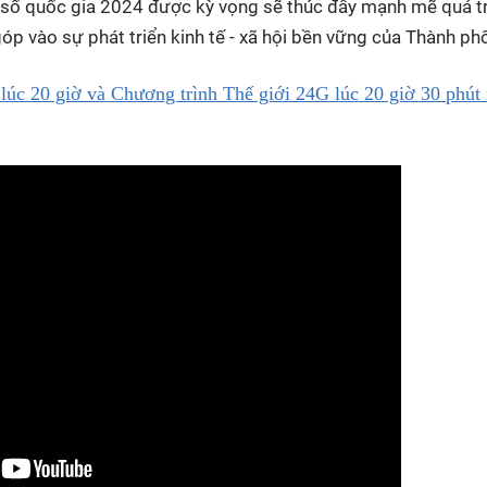
số quốc gia 2024 được kỳ vọng sẽ thúc đẩy mạnh mẽ quá tr
óp vào sự phát triển kinh tế - xã hội bền vững của Thành ph
úc 20 giờ và Chương trình Thế giới 24G lúc 20 giờ 30 phút