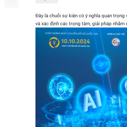
Sự kiện quan tâm
Chuyên đề
HTV Show
Không gian văn hóa
Thành phố
Đây là chuỗi sự kiện có ý nghĩa quan trọng 
Hồ Chí Minh
ngủ
và xác định các trọng tâm, giải pháp nhằm
Chuyển đổi số
Chậm
Bé xem gì
Mái ấm gia
Việt
Các show 
Các chương
khác