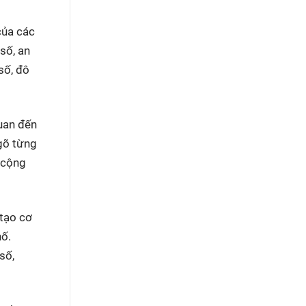
của các
số, an
số, đô
quan đến
 gõ từng
 cộng
tạo cơ
hố.
số,