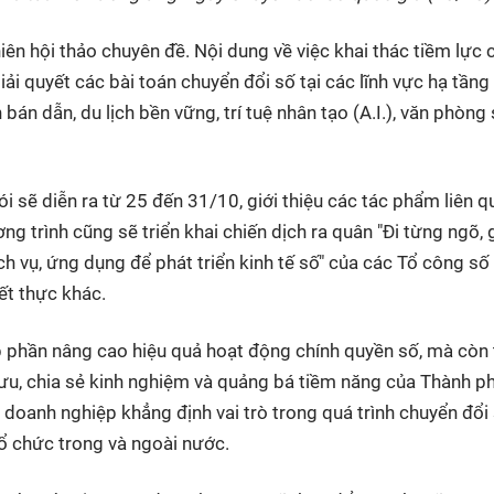
ên hội thảo chuyên đề. Nội dung về việc khai thác tiềm lực 
ải quyết các bài toán chuyển đổi số tại các lĩnh vực hạ tầng 
bán dẫn, du lịch bền vững, trí tuệ nhân tạo (A.I.), văn phòng 
ói sẽ diễn ra từ 25 đến 31/10, giới thiệu các tác phẩm liên 
g trình cũng sẽ triển khai chiến dịch ra quân "Đi từng ngõ,
h vụ, ứng dụng để phát triển kinh tế số" của các Tổ công số
ết thực khác.
 phần nâng cao hiệu quả hoạt động chính quyền số, mà còn 
ưu, chia sẻ kinh nghiệm và quảng bá tiềm năng của Thành p
doanh nghiệp khẳng định vai trò trong quá trình chuyển đổi 
tổ chức trong và ngoài nước.