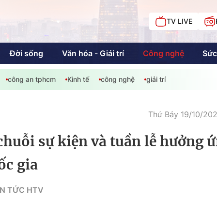
TV LIVE
Đời sống
Văn hóa - Giải trí
Công nghệ
Sức
công an tphcm
Kinh tế
công nghệ
giải trí
iải trí
Giáo dục
Kinh tế
Chí
c
Thứ Bảy 19/10/202
chuỗi sự kiện và tuần lễ hưởng 
Sức khỏe
Đời sống
ốc gia
Khán giả HTV
Chuyện chúng tôi
TIN TỨC HTV