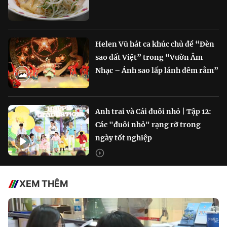
Helen Vũ hát ca khúc chủ đề “Đèn
sao đất Việt” trong “Vườn Âm
Nhạc – Ánh sao lấp lánh đêm rằm”
Anh trai và Cái đuôi nhỏ | Tập 12:
Các "đuôi nhỏ" rạng rỡ trong
ngày tốt nghiệp
XEM THÊM