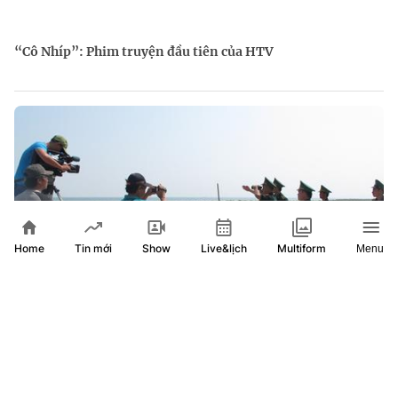
“Cô Nhíp”: Phim truyện đầu tiên của HTV
Home
Show
Live&lịch
Tin mới
Multiform
Menu
Từ “Mê Kông ký sự” đến “Ký sự biển đảo quê hương”