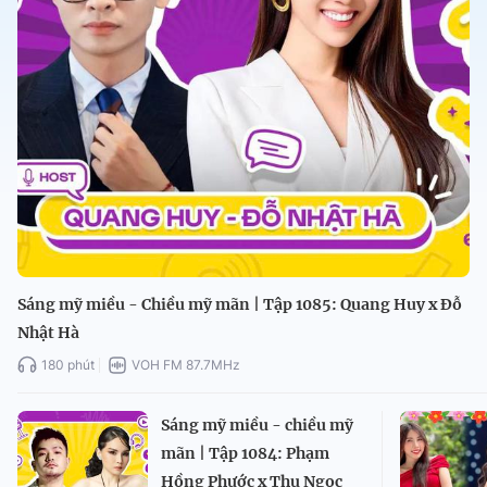
Sáng mỹ miều - Chiều mỹ mãn | Tập 1085: Quang Huy x Đỗ
Nhật Hà
180 phút
VOH FM 87.7MHz
Sáng mỹ miều - chiều mỹ
mãn | Tập 1084: Phạm
Hồng Phước x Thu Ngọc