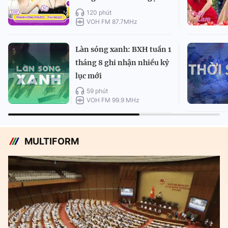
120 phút
VOH FM 87.7MHz
Làn sóng xanh: BXH tuần 1
tháng 8 ghi nhận nhiều kỷ
lục mới
59 phút
VOH FM 99.9 MHz
MULTIFORM