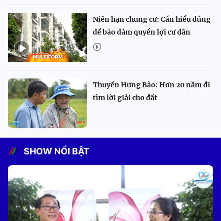
Niên hạn chung cư: Cần hiểu đúng
để bảo đảm quyền lợi cư dân
Thuyền Hưng Bảo: Hơn 20 năm đi
tìm lời giải cho đất
SHOW NỔI BẬT