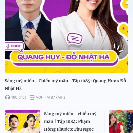
Sáng mỹ miều - Chiều mỹ mãn | Tập 1085: Quang Huy x Đỗ
Nhật Hà
180 phút
VOH FM 87.7MHz
Sáng mỹ miều - chiều mỹ
mãn | Tập 1084: Phạm
Hồng Phước x Thu Ngọc