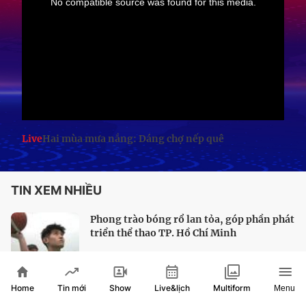
Live
Hai mùa mưa nắng: Dáng chợ nếp quê
TIN XEM NHIỀU
Phong trào bóng rổ lan tỏa, góp phần phát
triển thể thao TP. Hồ Chí Minh
Home
Show
Live&lịch
Tin mới
Multiform
Menu