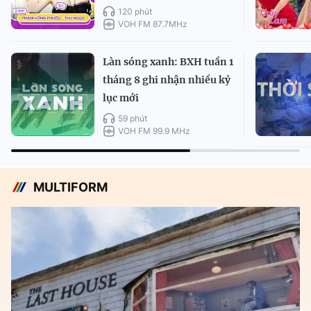
120 phút
VOH FM 87.7MHz
Làn sóng xanh: BXH tuần 1
tháng 8 ghi nhận nhiều kỷ
lục mới
59 phút
VOH FM 99.9 MHz
MULTIFORM