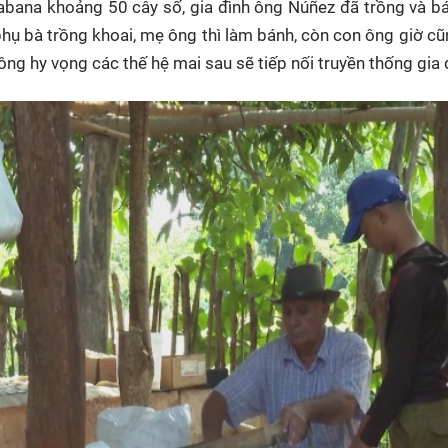
 Habana khoảng 50 cây số, gia đình ông Núñez đã trồng và b
HTV Phim
HTV Sự kiện
HTV
hụ bà trồng khoai, mẹ ông thì làm bánh, còn con ông giờ c
 không
Phim truyền hình
Made By Vietnam
Cuộ
 ông hy vọng các thế hệ mai sau sẽ tiếp nối truyền thống gia 
Cúp
Phim tài liệu
Ngày hội HTV
Cuộ
Innovation Fest
HT
Chung một tấm
SEA
 đình
lòng
khác
 trình