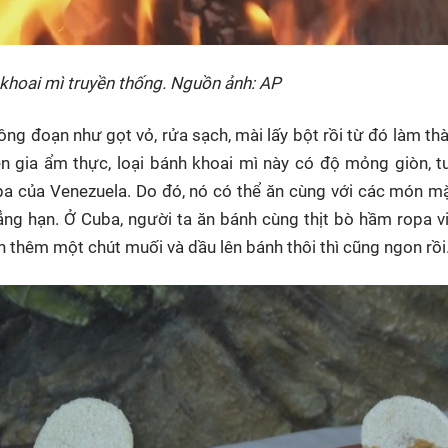
hoai mì truyền thống. Nguồn ảnh: AP
công đoạn như gọt vỏ, rửa sạch, mài lấy bột rồi từ đó làm t
n gia ẩm thực, loại bánh khoai mì này có độ mỏng giòn, 
epa của Venezuela. Do đó, nó có thể ăn cùng với các món m
ẳng hạn. Ở Cuba, người ta ăn bánh cùng thịt bò hầm ropa vi
ần thêm một chút muối và dầu lên bánh thôi thì cũng ngon rồi