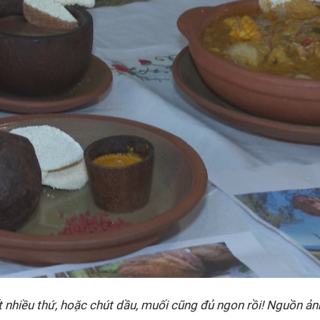
 nhiều thứ, hoặc chút dầu, muối cũng đủ ngon rồi! Nguồn ản