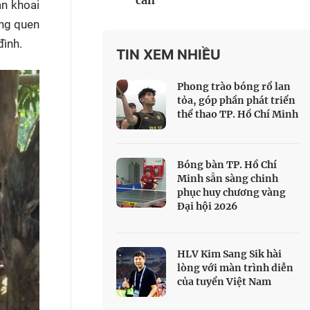
cân
án khoai
 Thể thao
ũng quen
c đua xe đạp
đình.
 Truyền hình
TIN XEM NHIỀU
c đua offroad
Phong trào bóng rổ lan
V
tỏa, góp phần phát triển
thể thao TP. Hồ Chí Minh
 Games 33
Bóng bàn TP. Hồ Chí
Minh sẵn sàng chinh
phục huy chương vàng
Đại hội 2026
HLV Kim Sang Sik hài
lòng với màn trình diễn
của tuyển Việt Nam