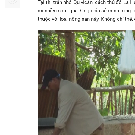
Tại thị trấn nhỏ Quivicán, cách thủ đô La
Sự kiện quan tâm
Chuyên đề
HTV Show
mì nhiều năm qua. Ông chia sẻ mình từng p
Không gian văn hóa
Thành phố
thuộc với loại nông sản này. Không chỉ thế,
Hồ Chí Minh
ngủ
Chuyển đổi số
Chậm
Bé xem gì
Mái ấm gia
Việt
Các show 
Các chương
khác