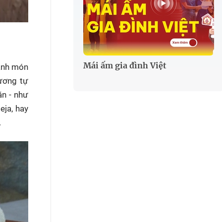
Mái ấm gia đình Việt
hành món
tương tự
ặn - như
eja, hay
.