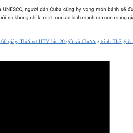
ủa UNESCO, người dân Cuba cũng hy vọng món bánh sẽ đ
 bởi nó không chỉ là một món ăn lành mạnh mà còn mang giá
60 giây, Thời sự HTV lúc 20 giờ và Chương trình Thế giới