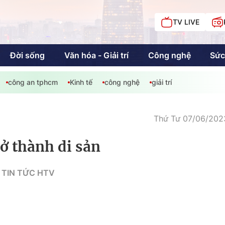
TV LIVE
Đời sống
Văn hóa - Giải trí
Công nghệ
Sức
công an tphcm
Kinh tế
công nghệ
giải trí
iải trí
Giáo dục
Kinh tế
Chí
c
Thứ Tư 07/06/2023
ở thành di sản
Sức khỏe
Đời sống
 TIN TỨC HTV
Khán giả HTV
Chuyện chúng tôi