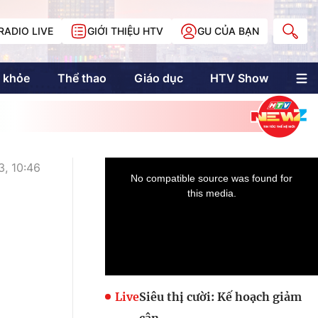
RADIO LIVE
GIỚI THIỆU HTV
GU CỦA BẠN
 khỏe
Thể thao
Giáo dục
HTV Show
nh trị
Multimedia
Multiform
Longform
NewZgraphic
, 10:46
Doanh nhân Sài
Gòn
Các trang liên kết
Live
Siêu thị cười: Kế hoạch giảm