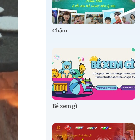
Chậm
Bé xem gì