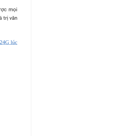
ược mọi
 trị văn
 24G lúc