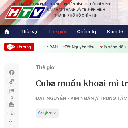
CƠ QUAN BÁO VÀ PHÁT THANH, TRUYỀN HÌNH TP. HỒ CHÍ MINH
ĐÀI PHÁT THANH VÀ TRUYỀN HÌNH
THÀNH PHỐ HỒ CHÍ MINH
Thời sự
Thế giới
Chính trị
Kinh tế
Xu hướng
IRAN
Tết Nguyên tiêu
giá xăng dầu
Thời sự
Thể thao
Văn hóa - G
Trong nước
Trong nướ
Thế giới
Quốc tế
Quốc tế
Cuba muốn khoai mì tr
An Sinh
Sách hay cuối tuần
Thế giới
0
ĐẠT NGUYỄN - KIM NGÂN // TRUNG TÂM
Kinh doanh
Công nghệ
Phóng sự