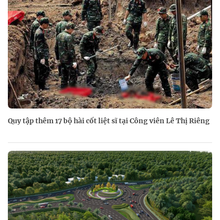
Quy tập thêm 17 bộ hài cốt liệt sĩ tại Công viên Lê Thị Riêng