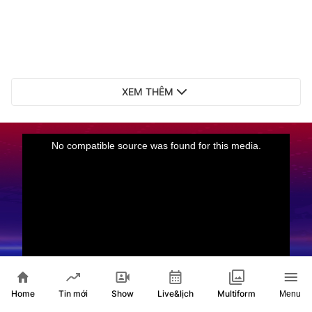
XEM THÊM
Live
Tạp chí khoa học sáng tạo: Nghị quyết 57 - Kích
Home
Show
Live&lịch
Tin mới
Multiform
Menu
hoạt sức mạnh kết nối