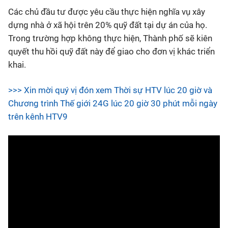
Các chủ đầu tư được yêu cầu thực hiện nghĩa vụ xây
dựng nhà ở xã hội trên 20% quỹ đất tại dự án của họ.
Trong trường hợp không thực hiện, Thành phố sẽ kiên
quyết thu hồi quỹ đất này để giao cho đơn vị khác triển
khai.
>>> Xin mời quý vị đón xem Thời sự HTV lúc 20 giờ và
Chương trình Thế giới 24G lúc 20 giờ 30 phút mỗi ngày
trên kênh HTV9