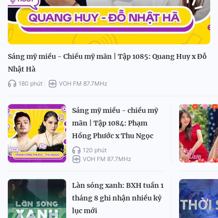
Sáng mỹ miều - Chiều mỹ mãn | Tập 1085: Quang Huy x Đỗ
Nhật Hà
180 phút
VOH FM 87.7MHz
Sáng mỹ miều - chiều mỹ
mãn | Tập 1084: Phạm
Hồng Phước x Thu Ngọc
120 phút
VOH FM 87.7MHz
Làn sóng xanh: BXH tuần 1
tháng 8 ghi nhận nhiều kỷ
lục mới