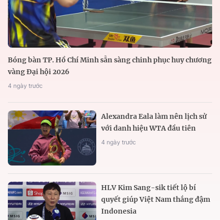
Bóng bàn TP. Hồ Chí Minh sẵn sàng chinh phục huy chương
vàng Đại hội 2026
4 ngày trước
Alexandra Eala làm nên lịch sử
với danh hiệu WTA đầu tiên
4 ngày trước
HLV Kim Sang-sik tiết lộ bí
quyết giúp Việt Nam thắng đậm
Indonesia