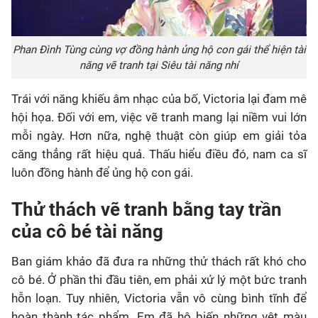
Phan Đình Tùng cùng vợ đồng hành ủng hộ con gái thể hiện tài
năng vẽ tranh tại Siêu tài năng nhí
Trái với năng khiếu âm nhạc của bố, Victoria lại đam mê
hội họa. Đối với em, việc vẽ tranh mang lại niềm vui lớn
mỗi ngày. Hơn nữa, nghệ thuật còn giúp em giải tỏa
căng thẳng rất hiệu quả. Thấu hiểu điều đó, nam ca sĩ
luôn đồng hành để ủng hộ con gái.
Thử thách vẽ tranh bằng tay trần
của cô bé tài năng
Ban giám khảo đã đưa ra những thử thách rất khó cho
cô bé. Ở phần thi đầu tiên, em phải xử lý một bức tranh
hỗn loạn. Tuy nhiên, Victoria vẫn vô cùng bình tĩnh để
hoàn thành tác phẩm. Em đã hô biến những vệt màu