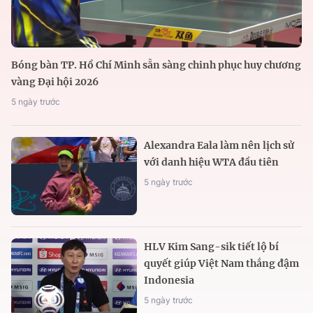
Bóng bàn TP. Hồ Chí Minh sẵn sàng chinh phục huy chương
vàng Đại hội 2026
5 ngày trước
Alexandra Eala làm nên lịch sử
với danh hiệu WTA đầu tiên
5 ngày trước
HLV Kim Sang-sik tiết lộ bí
quyết giúp Việt Nam thắng đậm
Indonesia
5 ngày trước