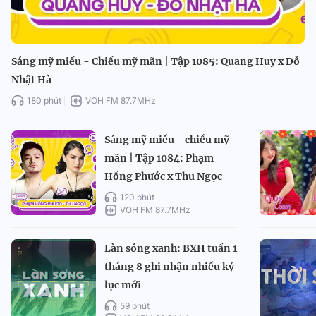
Sáng mỹ miều - Chiều mỹ mãn | Tập 1085: Quang Huy x Đỗ
Nhật Hà
180 phút
VOH FM 87.7MHz
Sáng mỹ miều - chiều mỹ
mãn | Tập 1084: Phạm
Hồng Phước x Thu Ngọc
120 phút
VOH FM 87.7MHz
Làn sóng xanh: BXH tuần 1
tháng 8 ghi nhận nhiều kỷ
lục mới
59 phút