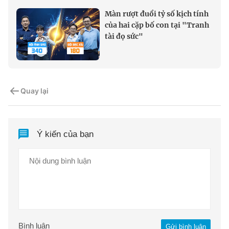
Màn rượt đuổi tỷ số kịch tính
của hai cặp bố con tại "Tranh
tài đọ sức"
Quay lại
Ý kiến của bạn
Bình luận
Gửi bình luận