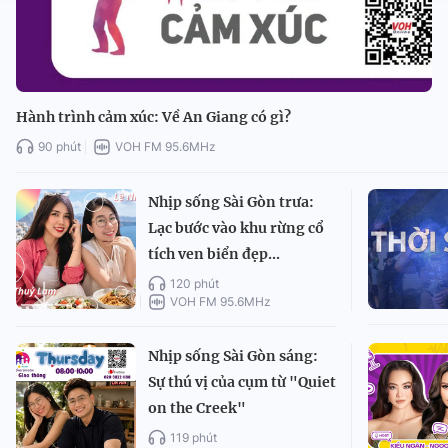
Hành trình cảm xúc: Về An Giang có gì?
90 phút
VOH FM 95.6MHz
Nhịp sống Sài Gòn trưa:
Lạc bước vào khu rừng cổ
tích ven biển đẹp...
120 phút
VOH FM 95.6MHz
Nhịp sống Sài Gòn sáng:
Sự thú vị của cụm từ "Quiet
on the Creek"
119 phút