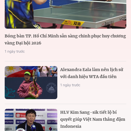
Bóng bàn TP. Hồ Chí Minh sẵn sàng chinh phục huy chương
vàng Đại hội 2026
1 ngày trước
Alexandra Eala làm nên lịch sử
với danh hiệu WTA đầu tiên
1 ngày trước
HLV Kim Sang-sik tiết lộ bí
quyết giúp Việt Nam thắng đậm
Indonesia