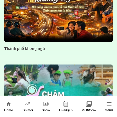
Thành phố không ngủ
Home
Show
Live&lịch
Tin mới
Multiform
Menu