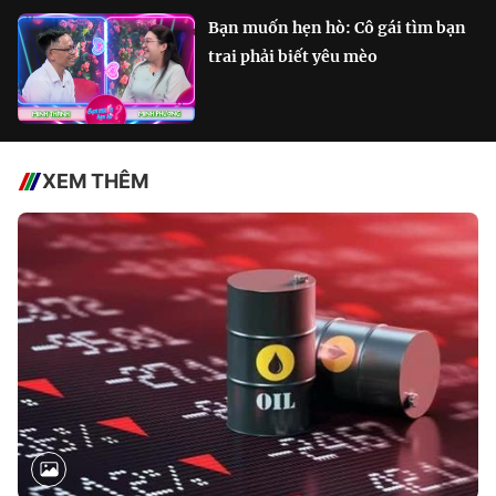
Bạn muốn hẹn hò: Cô gái tìm bạn
trai phải biết yêu mèo
XEM THÊM