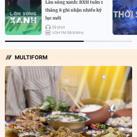
Làn sóng xanh: BXH tuần 1
tháng 8 ghi nhận nhiều kỷ
lục mới
59 phút
VOH FM 99.9 MHz
MULTIFORM