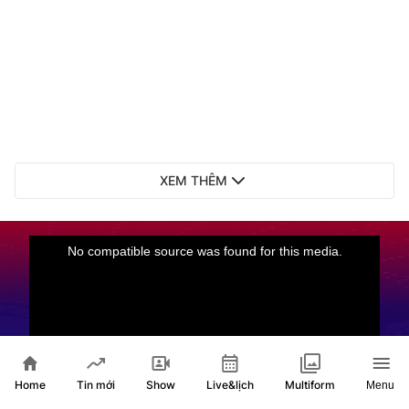
XEM THÊM
Home
Show
Live&lịch
Tin mới
Multiform
Menu