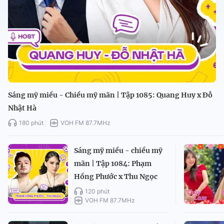
Sáng mỹ miều - Chiều mỹ mãn | Tập 1085: Quang Huy x Đỗ
Nhật Hà
180 phút
VOH FM 87.7MHz
Sáng mỹ miều - chiều mỹ
mãn | Tập 1084: Phạm
Hồng Phước x Thu Ngọc
120 phút
VOH FM 87.7MHz