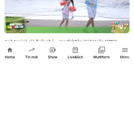
Anh trai và cái đuôi nhỏ - 21g thứ Bảy (8/8) trên HTV7
Home
Show
Live&lịch
Tin mới
Multiform
Menu