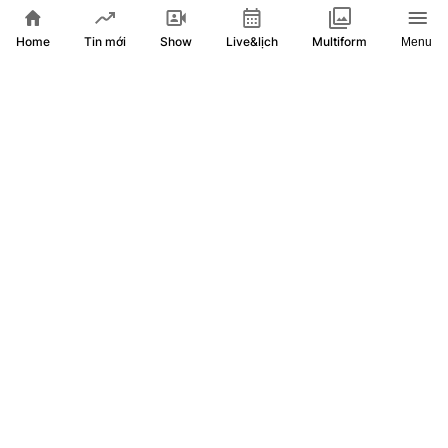
Home
Show
Live&lịch
Tin mới
Multiform
Menu
Nỗ lực nâng tầm và phát triển bền vững các sản phẩm OCOP
tại TP. Hồ Chí Minh