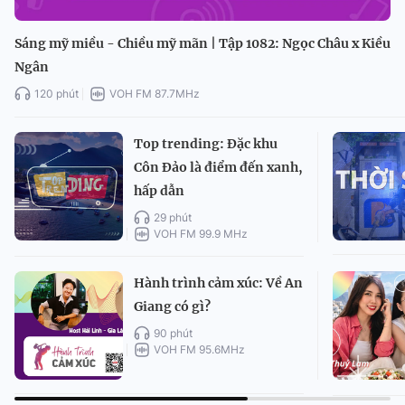
Sáng mỹ miều - Chiều mỹ mãn | Tập 1082: Ngọc Châu x Kiều
Ngân
120 phút
VOH FM 87.7MHz
Top trending: Đặc khu
Côn Đảo là điểm đến xanh,
hấp dẫn
29 phút
VOH FM 99.9 MHz
Hành trình cảm xúc: Về An
Giang có gì?
90 phút
VOH FM 95.6MHz