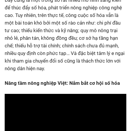
Đây cũng là một trong số rất nhiều mô hình sáng kiến
để thúc đẩy số hóa, phát triển nông nghiệp công nghệ
cao. Tuy nhiên, trên thực tế, công cuộc số hóa vẫn là
một bài toán khó bởi một số rào cản như: chi phí đầu
tư cao; thiếu kiến thức và kỹ năng; quy mô nông trại
nhỏ lẻ, phân tán, không đồng đều; cơ sở hạ tầng hạn
chế; thiếu hỗ trợ tài chính; chính sách chưa đủ mạnh,
nhiều quy định còn phức tạp… Và đặc biệt tâm lý e ngại
khi tham gia chuyển đổi số cũng là thách thức lớn với
nông dân hiện nay.
Nâng tầm nông nghiệp Việt: Nắm bắt cơ hội số hóa