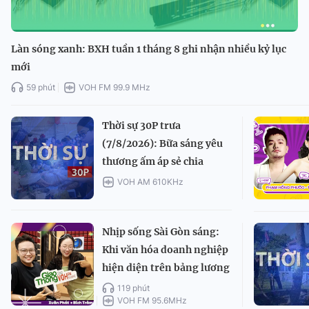
Làn sóng xanh: BXH tuần 1 tháng 8 ghi nhận nhiều kỷ lục
mới
59 phút
VOH FM 99.9 MHz
Thời sự 30P trưa
(7/8/2026): Bữa sáng yêu
thương ấm áp sẻ chia
VOH AM 610KHz
Nhịp sống Sài Gòn sáng:
Khi văn hóa doanh nghiệp
hiện diện trên bảng lương
119 phút
VOH FM 95.6MHz