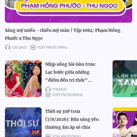
Sáng mỹ miều - chiều mỹ mãn | Tập 1084: Phạm Hồng
Phước x Thu Ngọc
120 phút
VOH FM 87.7MHz
Nhịp sống Sài Gòn trưa:
Lạc bước giữa những
"điểm đến tri thức"...
119 phút
VOH FM 95.6MHz
Thời sự 30P trưa
(7/8/2026): Bữa sáng yêu
thương ấm áp sẻ chia
VOH AM 610KHz