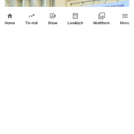
Home
Show
Live&lịch
Tin mới
Multiform
Menu
Để không ai bị bỏ lại phía sau trong công cuộc chuyển đổi
số