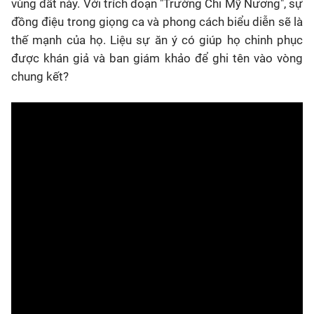
vùng đất này. Với trích đoạn "Trường Chi Mỹ Nương", sự
đồng điệu trong giọng ca và phong cách biểu diễn sẽ là
thế mạnh của họ. Liệu sự ăn ý có giúp họ chinh phục
được khán giả và ban giám khảo để ghi tên vào vòng
chung kết?