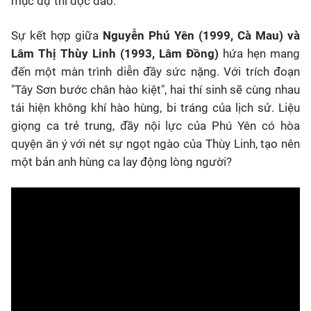
mục dự thi độc đáo:
Sự kết hợp giữa
Nguyễn Phú Yên (1999, Cà Mau) và
Lâm Thị Thùy Linh (1993, Lâm Đồng)
hứa hẹn mang
đến một màn trình diễn đầy sức nặng. Với trích đoạn
"Tây Sơn bước chân hào kiệt", hai thí sinh sẽ cùng nhau
tái hiện không khí hào hùng, bi tráng của lịch sử. Liệu
giọng ca trẻ trung, đầy nội lực của Phú Yên có hòa
quyện ăn ý với nét sự ngọt ngào của Thùy Linh, tạo nên
một bản anh hùng ca lay động lòng người?