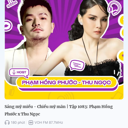
Sáng mỹ miều - Chiều mỹ mãn | Tập 1083: Phạm Hồng
Phước x Thu Ngọc
180 phút
VOH FM 87.7MHz