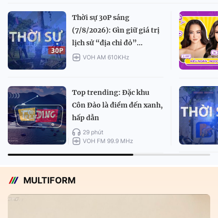
Thời sự 30P sáng
(7/8/2026): Gìn giữ giá trị
lịch sử “địa chỉ đỏ”...
VOH AM 610KHz
Top trending: Đặc khu
Côn Đảo là điểm đến xanh,
hấp dẫn
29 phút
VOH FM 99.9 MHz
MULTIFORM