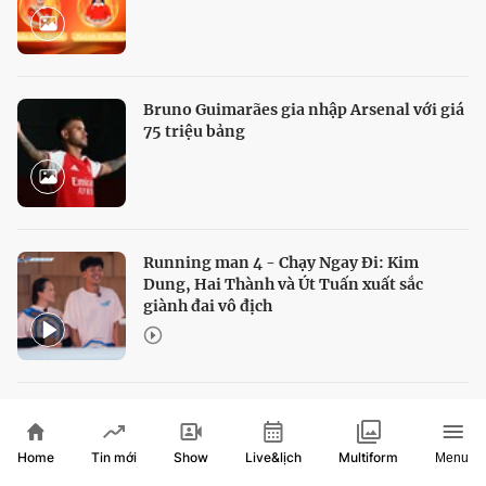
Bruno Guimarães gia nhập Arsenal với giá
75 triệu bảng
Running man 4 - Chạy Ngay Đi: Kim
Dung, Hai Thành và Út Tuấn xuất sắc
giành đai vô địch
Algeria và Morocco giành vé dự World Cup
nữ 2027
Home
Show
Live&lịch
Tin mới
Multiform
Menu