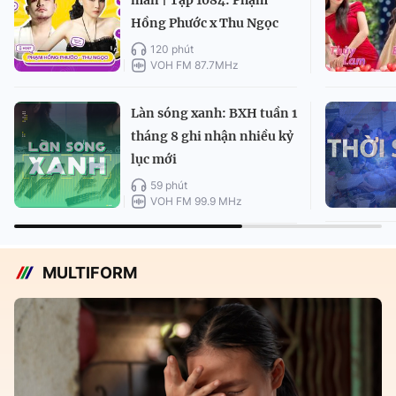
Hồng Phước x Thu Ngọc
120 phút
VOH FM 87.7MHz
Làn sóng xanh: BXH tuần 1
tháng 8 ghi nhận nhiều kỷ
lục mới
59 phút
VOH FM 99.9 MHz
MULTIFORM