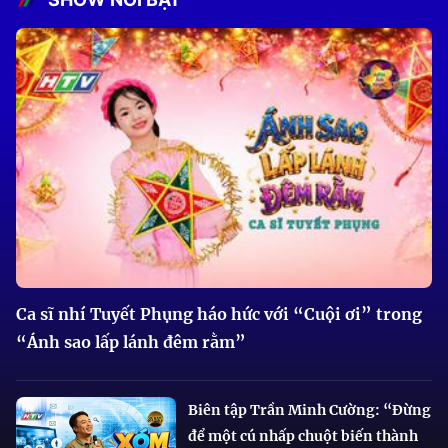
Ca sĩ nhí Tuyết Phụng háo hức với “Cuội ơi” trong
“Ánh sao lấp lánh đêm rằm”
Biên tập Trần Minh Cường: “Đừng
để một cú nhấp chuột biến thành