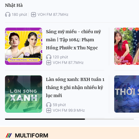
Nhật Hà
180 phút
VOH FM 87.7MHz
Sáng mỹ miều - chiều mỹ
mãn | Tập 1084: Phạm
Hồng Phước x Thu Ngọc
120 phút
VOH FM 87.7MHz
Làn sóng xanh: BXH tuần 1
tháng 8 ghi nhận nhiều kỷ
lục mới
59 phút
VOH FM 99.9 MHz
MULTIFORM