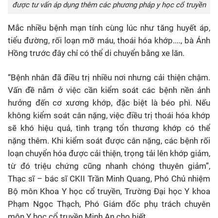
được tư vấn áp dụng thêm các phương pháp y học cổ truyền
Mắc nhiều bệnh mạn tính cùng lúc như tăng huyết áp,
tiểu đường, rối loạn mỡ máu, thoái hóa khớp...., bà Ánh
Hồng trước đây chỉ có thể di chuyển bằng xe lăn.
“Bệnh nhân đã điều trị nhiều nơi nhưng cải thiện chậm.
Vấn đề nằm ở việc cần kiểm soát các bệnh nền ảnh
hưởng đến cơ xương khớp, đặc biệt là béo phì. Nếu
không kiểm soát cân nặng, việc điều trị thoái hóa khớp
sẽ khó hiệu quả, tình trạng tổn thương khớp có thể
nặng thêm. Khi kiểm soát được cân nặng, các bệnh rối
loạn chuyển hóa được cải thiện, trọng tải lên khớp giảm,
từ đó triệu chứng cũng nhanh chóng thuyên giảm”,
Thạc sĩ – bác sĩ CKII Trần Minh Quang, Phó Chủ nhiệm
Bộ môn Khoa Y học cổ truyền, Trường Đại học Y khoa
Phạm Ngọc Thạch, Phó Giám đốc phụ trách chuyên
môn Y học cổ truyền Minh An cho biết.