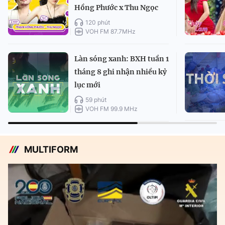
Hồng Phước x Thu Ngọc
120 phút
VOH FM 87.7MHz
Làn sóng xanh: BXH tuần 1
tháng 8 ghi nhận nhiều kỷ
lục mới
59 phút
VOH FM 99.9 MHz
MULTIFORM