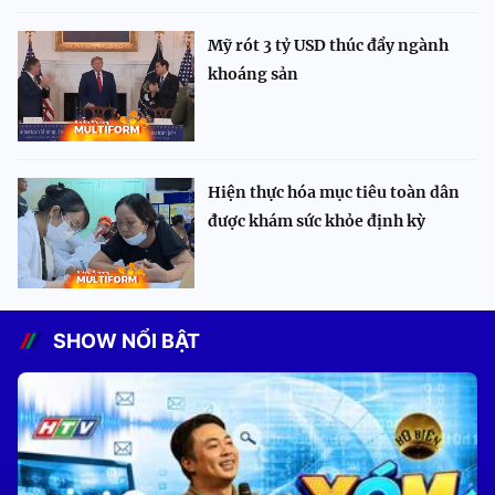
Mỹ rót 3 tỷ USD thúc đẩy ngành
khoáng sản
Hiện thực hóa mục tiêu toàn dân
được khám sức khỏe định kỳ
SHOW NỔI BẬT