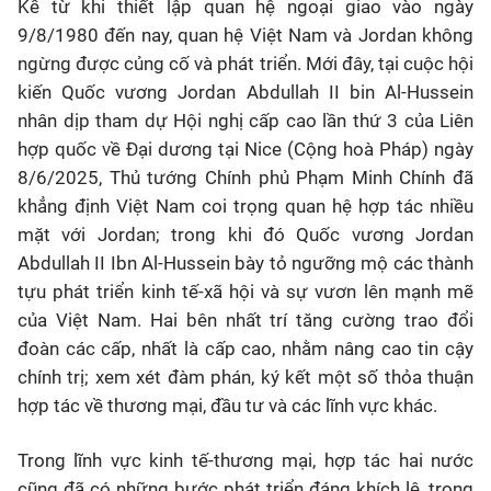
Kể từ khi thiết lập quan hệ ngoại giao vào ngày
9/8/1980 đến nay, quan hệ Việt Nam và Jordan không
ngừng được củng cố và phát triển. Mới đây, tại cuộc hội
kiến Quốc vương Jordan Abdullah II bin Al-Hussein
nhân dịp tham dự Hội nghị cấp cao lần thứ 3 của Liên
hợp quốc về Đại dương tại Nice (Cộng hoà Pháp) ngày
8/6/2025, Thủ tướng Chính phủ Phạm Minh Chính đã
khẳng định Việt Nam coi trọng quan hệ hợp tác nhiều
mặt với Jordan; trong khi đó Quốc vương Jordan
Abdullah II Ibn Al-Hussein bày tỏ ngưỡng mộ các thành
tựu phát triển kinh tế-xã hội và sự vươn lên mạnh mẽ
của Việt Nam. Hai bên nhất trí tăng cường trao đổi
đoàn các cấp, nhất là cấp cao, nhằm nâng cao tin cậy
chính trị; xem xét đàm phán, ký kết một số thỏa thuận
hợp tác về thương mại, đầu tư và các lĩnh vực khác.
Trong lĩnh vực kinh tế-thương mại, hợp tác hai nước
cũng đã có những bước phát triển đáng khích lệ, trong