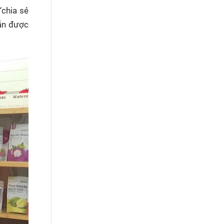
“chia sẻ
vẫn được