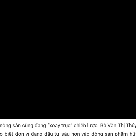
nông sản cũng đang “xoay trục” chiến lược. Bà Văn Thị Thủ
o biết đơn vị đang đầu tư sâu hơn vào dòng sản phẩm hữ