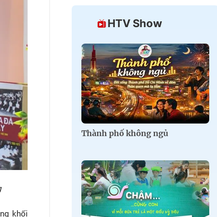
HTV Show
Thành phố không ngủ
g
ng khối