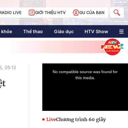
RADIO LIVE
GIỚI THIỆU HTV
GU CỦA BẠN
 khỏe
Thể thao
Giáo dục
HTV Show
nh trị
Multimedia
Multiform
Longform
NewZgraphic
, 05:12
Doanh nhân Sài
Gòn
ệt
Các trang liên kết
Live
Chương trình 60 giây