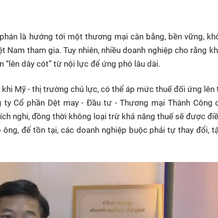
HTV Phim
HTV Sự kiện
HTV
 không
Phim truyền hình
Made By Vietnam
Cuộ
 phán là hướng tới một thương mại cân bằng, bền vững, k
Cúp
Phim tài liệu
Ngày hội HTV
t Nam tham gia. Tuy nhiên, nhiều doanh nghiệp cho rằng k
Cuộ
Innovation Fest
“lên dây cót” từ nội lực để ứng phó lâu dài.
HT
Chung một tấm
SEA
 khi Mỹ - thị trường chủ lực, có thể áp mức thuế đối ứng lên 
 đình
lòng
 ty Cổ phần Dệt may - Đầu tư - Thương mại Thành Công c
ích nghi, đồng thời không loại trừ khả năng thuế sẽ được điề
khác
ông, để tồn tại, các doanh nghiệp buộc phải tự thay đổi, t
 trình