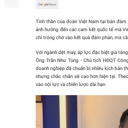
Sự kiện quan tâm
Chuyên đề
HTV Show
Không gian văn hóa
Thành phố
Tinh thần của đoàn Việt Nam tại bàn đàm
Hồ Chí Minh
ngủ
ảnh hưởng đến các cam kết quốc tế mà Việ
Chuyển đổi số
Chậm
chỉ trông chờ vào kết quả đàm phán, mà cần 
Bé xem gì
Với ngành dệt may, áp lực đặc biệt gia tăng
Mái ấm gia
Ông Trần Như Tùng - Chủ tịch HĐQT Công
Việt
doanh nghiệp đã chuẩn bị nhiều kịch bản th
Các show 
nhưng chắc chắn sẽ cao hơn hiện tại. Theo 
Các chương
vào nội lực và chiến lược dài hạn.
khác