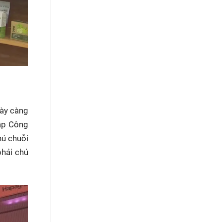
gày càng
lập Công
hủ chuỗi
phải chủ