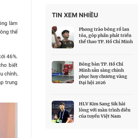
 Thể thao
TIN XEM NHIỀU
c đua xe đạp
hông làm
 Truyền hình
Phong trào bóng rổ lan
hông thể
c đua offroad
tỏa, góp phần phát triển
thể thao TP. Hồ Chí Minh
V
 Games 33
tới 46%.
Bóng bàn TP. Hồ Chí
ho biết
Minh sẵn sàng chinh
u chỉnh,
phục huy chương vàng
ập trung
Đại hội 2026
HLV Kim Sang Sik hài
lòng với màn trình diễn
của tuyển Việt Nam