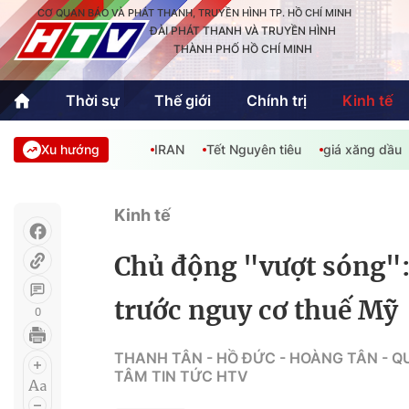
CƠ QUAN BÁO VÀ PHÁT THANH, TRUYỀN HÌNH TP. HỒ CHÍ MINH
ĐÀI PHÁT THANH VÀ TRUYỀN HÌNH
THÀNH PHỐ HỒ CHÍ MINH
Thời sự
Thế giới
Chính trị
Kinh tế
Xu hướng
IRAN
Tết Nguyên tiêu
giá xăng dầu
Thời sự
Thể thao
Văn hóa - G
Trong nước
Trong nướ
Kinh tế
Quốc tế
Quốc tế
Chủ động "vượt sóng":
An Sinh
Sách hay cuối tuần
Thế giới
trước nguy cơ thuế Mỹ
0
Kinh doanh
Công nghệ
Phóng sự
THANH TÂN - HỒ ĐỨC - HOÀNG TÂN - Q
TÂM TIN TỨC HTV