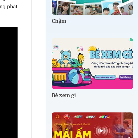
ng phát
Chậm
Bé xem gì