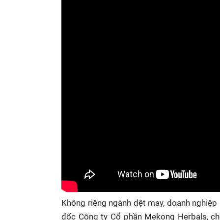
Không riêng ngành dệt may, doanh nghiệp 
đốc Công ty Cổ phần Mekong Herbals, ch