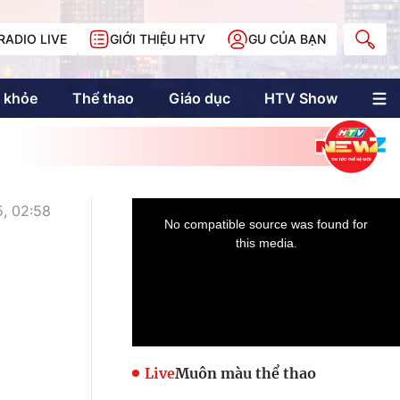
RADIO LIVE
GIỚI THIỆU HTV
GU CỦA BẠN
 khỏe
Thể thao
Giáo dục
HTV Show
nh trị
Multimedia
Multiform
Longform
NewZgraphic
, 02:58
Doanh nhân Sài
Gòn
Các trang liên kết
Live
Muôn màu thể thao