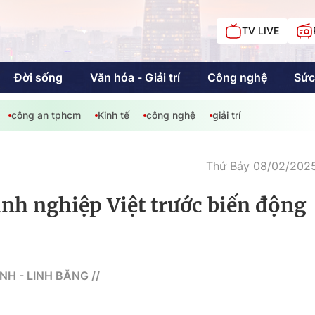
TV LIVE
Đời sống
Văn hóa - Giải trí
Công nghệ
Sức
công an tphcm
Kinh tế
công nghệ
giải trí
iải trí
Giáo dục
Kinh tế
Chí
c
Thứ Bảy 08/02/2025
nh nghiệp Việt trước biến động
Sức khỏe
Đời sống
Khán giả HTV
Chuyện chúng tôi
H - LINH BẰNG //