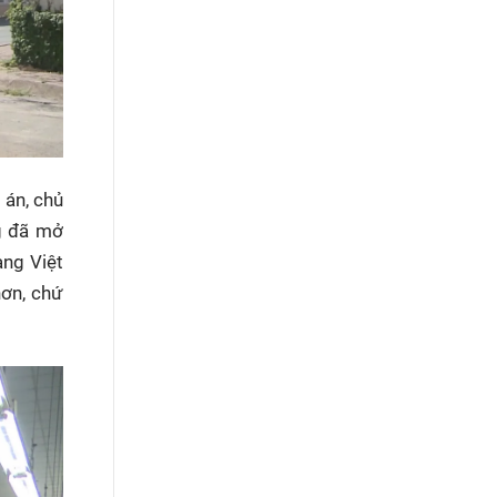
 án, chủ
ng đã mở
àng Việt
hơn, chứ