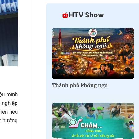
HTV Show
Thành phố không ngủ
ệu mình
h nghiệp
 nên nếu
ất hưởng