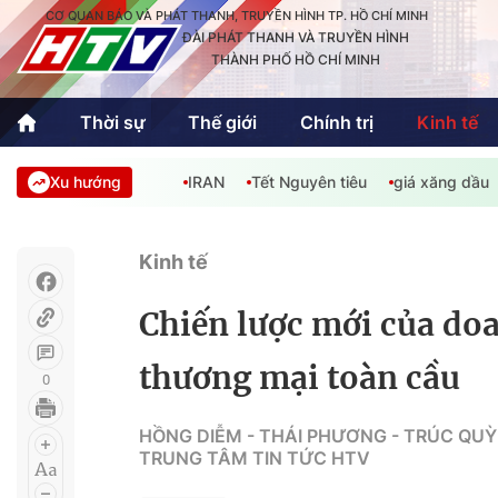
CƠ QUAN BÁO VÀ PHÁT THANH, TRUYỀN HÌNH TP. HỒ CHÍ MINH
ĐÀI PHÁT THANH VÀ TRUYỀN HÌNH
THÀNH PHỐ HỒ CHÍ MINH
Thời sự
Thế giới
Chính trị
Kinh tế
Xu hướng
IRAN
Tết Nguyên tiêu
giá xăng dầu
Thời sự
Thể thao
Văn hóa - G
Trong nước
Trong nướ
Kinh tế
Quốc tế
Quốc tế
Chiến lược mới của doa
An Sinh
Sách hay cuối tuần
Thế giới
thương mại toàn cầu
0
Kinh doanh
Công nghệ
Phóng sự
HỒNG DIỄM - THÁI PHƯƠNG - TRÚC QUỲN
TRUNG TÂM TIN TỨC HTV