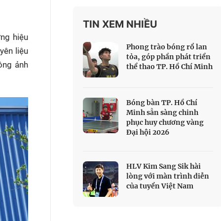
 Thể thao
TIN XEM NHIỀU
c đua xe đạp
ng hiệu
 Truyền hình
Phong trào bóng rổ lan
yên liệu
c đua offroad
tỏa, góp phần phát triển
ông ảnh
thể thao TP. Hồ Chí Minh
V
 Games 33
Bóng bàn TP. Hồ Chí
Minh sẵn sàng chinh
phục huy chương vàng
Đại hội 2026
HLV Kim Sang Sik hài
lòng với màn trình diễn
của tuyển Việt Nam