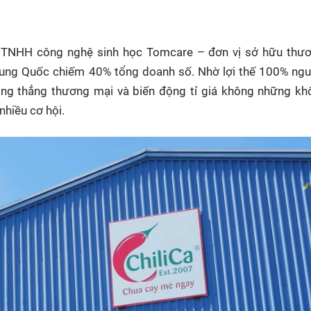
HTV Phim
HTV Sự kiện
HTV
 không
Phim truyền hình
Made By Vietnam
Cuộ
 TNHH công nghệ sinh học Tomcare – đơn vị sở hữu thươ
Cúp
Phim tài liệu
Ngày hội HTV
 Trung Quốc chiếm 40% tổng doanh số. Nhờ lợi thế 100% ngu
Cuộ
Innovation Fest
ăng thẳng thương mại và biến động tỉ giá không những kh
HT
hiều cơ hội.
Chung một tấm
SEA
 đình
lòng
khác
 trình