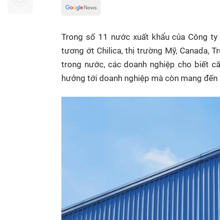
Sự kiện quan tâm
Chuyên đề
HTV Show
Không gian văn hóa
Thành phố
Trong số 11 nước xuất khẩu của Công ty
Hồ Chí Minh
ngủ
tương ớt Chilica, thị trường Mỹ, Canada,
Chuyển đổi số
Chậm
trong nước, các doanh nghiệp cho biết c
Bé xem gì
hưởng tới doanh nghiệp mà còn mang đến n
Mái ấm gia
Việt
Các show 
Các chương
khác