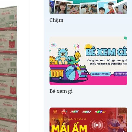
Chậm
Bé xem gì