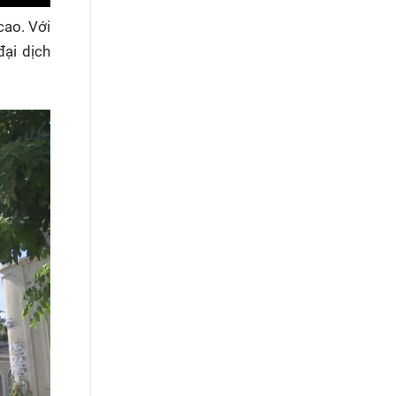
cao. Với
ại dịch