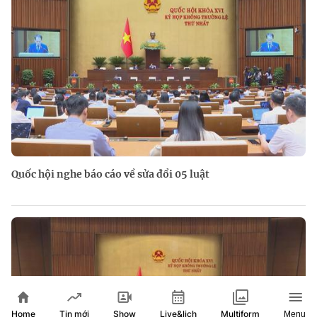
Quốc hội nghe báo cáo về sửa đổi 05 luật
Home
Show
Live&lịch
Tin mới
Multiform
Menu