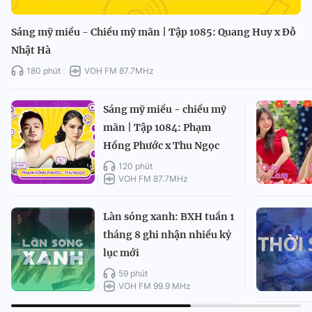
Sáng mỹ miều - Chiều mỹ mãn | Tập 1085: Quang Huy x Đỗ
Nhật Hà
180 phút
VOH FM 87.7MHz
Sáng mỹ miều - chiều mỹ
mãn | Tập 1084: Phạm
Hồng Phước x Thu Ngọc
120 phút
VOH FM 87.7MHz
Làn sóng xanh: BXH tuần 1
tháng 8 ghi nhận nhiều kỷ
lục mới
59 phút
VOH FM 99.9 MHz