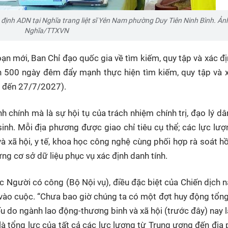
ám định ADN tại Nghĩa trang liệt sĩ Yên Nam phường Duy Tiên Ninh Bình. Ảnh
Nghĩa/TTXVN
n mới, Ban Chỉ đạo quốc gia về tìm kiếm, quy tập và xác đ
ịch 500 ngày đêm đẩy mạnh thực hiện tìm kiếm, quy tập và 
26 đến 27/7/2027).
 chính mà là sự hội tụ của trách nhiệm chính trị, đạo lý dâ
sinh. Mỗi địa phương được giao chỉ tiêu cụ thể; các lực lư
à xã hội, y tế, khoa học công nghệ cùng phối hợp rà soát hồ
ng cơ sở dữ liệu phục vụ xác định danh tính.
Người có công (Bộ Nội vụ), điều đặc biệt của Chiến dịch n
vào cuộc. “Chưa bao giờ chúng ta có một đợt huy động tổng
ếu do ngành lao động-thương binh và xã hội (trước đây) nay 
h là tổng lực của tất cả các lực lượng từ Trung ương đến địa