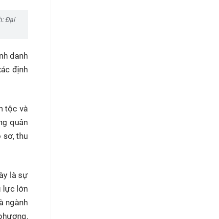
: Đại
ịnh danh
xác định
n tộc và
ợng quân
 sơ, thu
ày là sự
 lực lớn
là ngành
 phương,