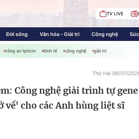
TV LIVE
Đời sống
Văn hóa - Giải trí
Công nghệ
Sức
công an tphcm
Kinh tế
công nghệ
giải trí
iải trí
Giáo dục
Kinh tế
Chí
c
Thứ Hai 06/07/2026
m: Công nghệ giải trình tự gene
Sức khỏe
Đời sống
ở về' cho các Anh hùng liệt sĩ
Khán giả HTV
Chuyện chúng tôi