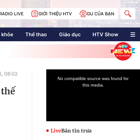
RADIO LIVE
GIỚI THIỆU HTV
GU CỦA BẠN
 khỏe
Thể thao
Giáo dục
HTV Show
nh trị
Multimedia
Multiform
Longform
NewZgraphic
, 08:02
Doanh nhân Sài
Gòn
 thế
Các trang liên kết
Live
Bản tin trưa