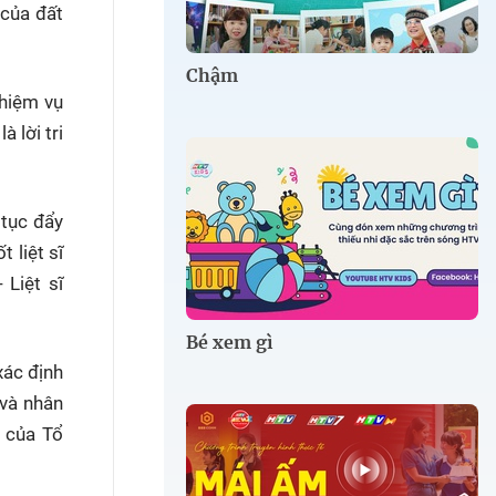
 của đất
Chậm
nhiệm vụ
 lời tri
tục đẩy
 liệt sĩ
 Liệt sĩ
Bé xem gì
xác định
 và nhân
o của Tổ