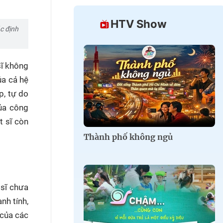
HTV Show
c định
sĩ không
ủa cả hệ
p, tự do
ủa công
t sĩ còn
Thành phố không ngủ
 sĩ chưa
nh tính,
 của các