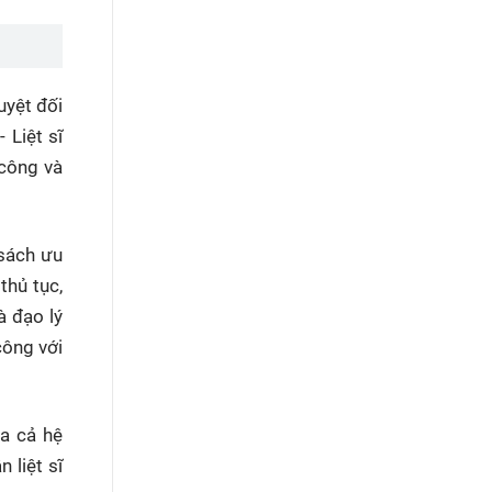
uyệt đối
Liệt sĩ
 công và
 sách ưu
thủ tục,
à đạo lý
công với
a cả hệ
 liệt sĩ