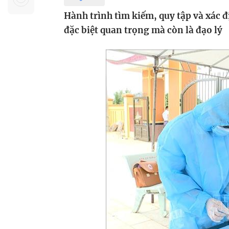
Sự kiện quan tâm
Chuyên đề
HTV Show
Hành trình tìm kiếm, quy tập và xác đị
Không gian văn hóa
Thành phố
đặc biệt quan trọng mà còn là đạo lý
Hồ Chí Minh
ngủ
Chuyển đổi số
Chậm
Bé xem gì
Mái ấm gia
Việt
Các show 
Các chương
khác