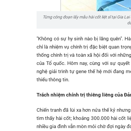
Từng công đoạn lấy mẫu hài cốt liệt sĩ tại Gia L
d
"Không có sự hy sinh nào bị lãng quên". Hàn
chỉ là nhiệm vụ chính trị đặc biệt quan tr
thống chính trị và toàn xã hội đối với nhữ
của Tổ quốc. Hôm nay, cùng với sự quyết
nghệ giải trình tự gene thế hệ mới đang mở
thiếu thông tin.
Trách nhiệm chính trị thiêng liêng của Đ
Chiến tranh đã lùi xa hơn nửa thế kỷ nhưn
tìm thấy hài cốt; khoảng 300.000 hài cốt l
nhiều gia đình vẫn mòn mỏi chờ đợi ngày đó