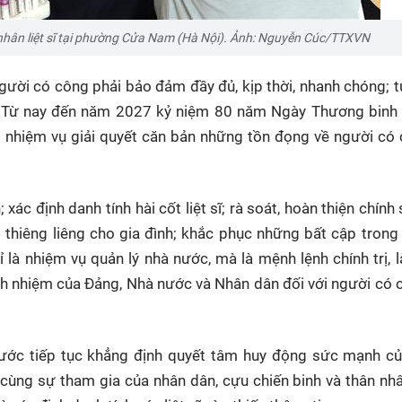
ân liệt sĩ tại phường Cửa Nam (Hà Nội). Ảnh: Nguyễn Cúc/TTXVN
người có công phải bảo đảm đầy đủ, kịp thời, nhanh chóng; t
 Từ nay đến năm 2027 kỷ niệm 80 năm Ngày Thương binh - 
õ nhiệm vụ giải quyết căn bản những tồn đọng về người có
; xác định danh tính hài cốt liệt sĩ; rà soát, hoàn thiện chính
ật thiêng liêng cho gia đình; khắc phục những bất cập trong 
ỉ là nhiệm vụ quản lý nhà nước, mà là mệnh lệnh chính trị, l
ch nhiệm của Đảng, Nhà nước và Nhân dân đối với người có 
ước tiếp tục khẳng định quyết tâm huy động sức mạnh củ
 cùng sự tham gia của nhân dân, cựu chiến binh và thân nhân