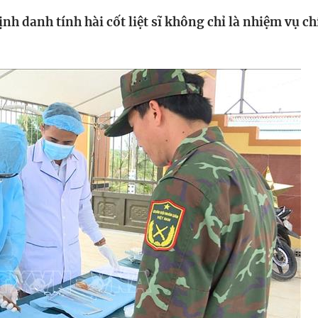
HTV Phim
HTV Sự kiện
HTV
nh danh tính hài cốt liệt sĩ không chỉ là nhiệm vụ ch
 không
Phim truyền hình
Made By Vietnam
Cuộ
Cúp
Phim tài liệu
Ngày hội HTV
Cuộ
Innovation Fest
HT
Chung một tấm
SEA
 đình
lòng
khác
 trình