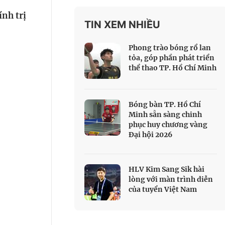
 Thể thao
ính trị
TIN XEM NHIỀU
c đua xe đạp
 Truyền hình
Phong trào bóng rổ lan
c đua offroad
tỏa, góp phần phát triển
thể thao TP. Hồ Chí Minh
V
 Games 33
Bóng bàn TP. Hồ Chí
Minh sẵn sàng chinh
phục huy chương vàng
Đại hội 2026
HLV Kim Sang Sik hài
lòng với màn trình diễn
của tuyển Việt Nam