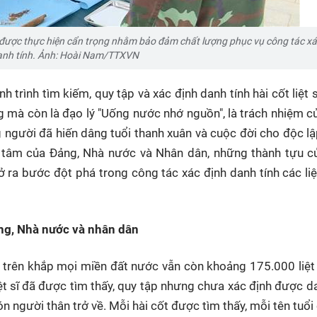
ai được thực hiện cẩn trọng nhằm bảo đảm chất lượng phục vụ công tác xá
anh tính. Ảnh: Hoài Nam/TTXVN
h trình tìm kiếm, quy tập và xác định danh tính hài cốt liệt 
ọng mà còn là đạo lý "Uống nước nhớ nguồn", là trách nhiệm c
ng người đã hiến dâng tuổi thanh xuân và cuộc đời cho độc lậ
 tâm của Đảng, Nhà nước và Nhân dân, những thành tựu c
 ra bước đột phá trong công tác xác định danh tính các liệ
ảng, Nhà nước và nhân dân
g trên khắp mọi miền đất nước vẫn còn khoảng 175.000 liệt
iệt sĩ đã được tìm thấy, quy tập nhưng chưa xác định được da
n người thân trở về. Mỗi hài cốt được tìm thấy, mỗi tên tuổi