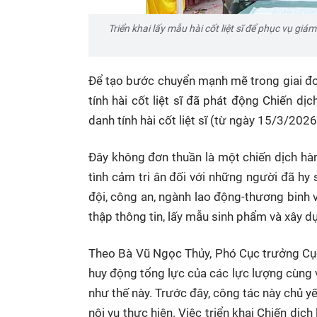
Triển khai lấy mẫu hài cốt liệt sĩ để phục vụ gi
Để tạo bước chuyển mạnh mẽ trong giai đoạ
tính hài cốt liệt sĩ đã phát động Chiến d
danh tính hài cốt liệt sĩ (từ ngày 15/3/20
Đây không đơn thuần là một chiến dịch hành
tình cảm tri ân đối với những người đã hy 
đội, công an, ngành lao động-thương binh v
thập thông tin, lấy mẫu sinh phẩm và xây dự
Theo Bà Vũ Ngọc Thủy, Phó Cục trưởng Cục 
huy động tổng lực của các lực lượng cùng 
như thế này. Trước đây, công tác này chủ y
nội vụ thực hiện. Việc triển khai Chiến dịc