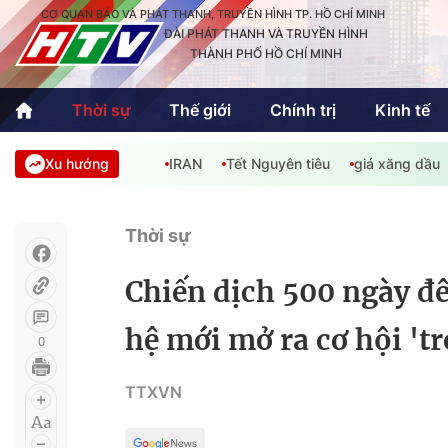
CƠ QUAN BÁO VÀ PHÁT THANH, TRUYỀN HÌNH TP. HỒ CHÍ MINH
ĐÀI PHÁT THANH VÀ TRUYỀN HÌNH
THÀNH PHỐ HỒ CHÍ MINH
Thời sự
Thế giới
Chính trị
Kinh tế
Xu hướng
IRAN
Tết Nguyên tiêu
giá xăng dầu
Thời sự
Thể thao
Văn hóa - G
Trong nước
Trong nướ
Thời sự
Quốc tế
Quốc tế
Chiến dịch 500 ngày đê
An Sinh
Sách hay cuối tuần
Thế giới
hệ mới mở ra cơ hội 'tr
0
Kinh doanh
Công nghệ
Phóng sự
TTXVN