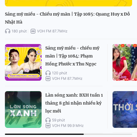
Sáng mỹ miều - Chiều mỹ mãn | Tập 1085: Quang Huy x Đỗ
Nhật Hà
180 phút
VOH FM 87.7MHz
Sáng mỹ miều - chiều mỹ
mãn | Tập 1084: Phạm
Hồng Phước x Thu Ngọc
120 phút
VOH FM 87.7MHz
Làn sóng xanh: BXH tuần 1
tháng 8 ghi nhận nhiều kỷ
lục mới
59 phút
VOH FM 99.9 MHz