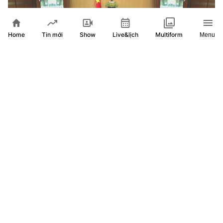
Home
Show
Live&lịch
Tin mới
Multiform
Menu
Quốc hội nghe báo cáo tại hội trường 2 dự thảo luật