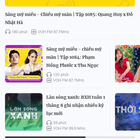
Sáng mỹ miều - Chiều mỹ mãn | Tập 1085: Quang Huy x Đỗ
Nhật Hà
180 phút
VOH FM 87.7MHz
Sáng mỹ miều - chiều mỹ
mãn | Tập 1084: Phạm
Hồng Phước x Thu Ngọc
120 phút
VOH FM 87.7MHz
Làn sóng xanh: BXH tuần 1
tháng 8 ghi nhận nhiều kỷ
lục mới
59 phút
VOH FM 99.9 MHz