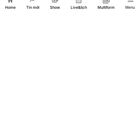
Home
Show
Live&lịch
Tin mới
Multiform
Menu
Quốc hội nghe báo cáo tại hội trường 2 dự thảo luật