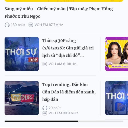
Sáng mỹ miều - Chiều mỹ mãn | Tập 1083: Phạm Hồng
Phước x Thu Ngọc
180 phút
VOH FM 87.7MHz
Thời sự 30P sáng
(7/8/2026): Gìn giữ giá trị
lịch sử “địa chỉ đỏ”...
VOH AM 610KHz
Top trending: Đặc khu
Côn Đảo là điểm đến xanh,
hấp dẫn
29 phút
VOH FM 99.9 MHz