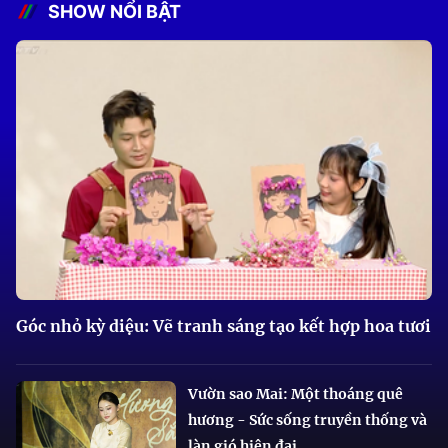
SHOW NỔI BẬT
Góc nhỏ kỳ diệu: Vẽ tranh sáng tạo kết hợp hoa tươi
Vườn sao Mai: Một thoáng quê
hương - Sức sống truyền thống và
làn gió hiện đại