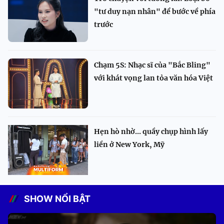
"tư duy nạn nhân" để bước về phía
trước
Chạm 5S: Nhạc sĩ của "Bắc Bling"
với khát vọng lan tỏa văn hóa Việt
Hẹn hò nhờ... quầy chụp hình lấy
liền ở New York, Mỹ
SHOW NỔI BẬT