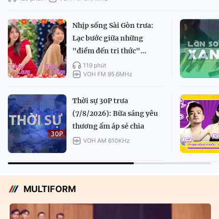
Nhịp sống Sài Gòn trưa:
Lạc bước giữa những
"điểm đến tri thức"...
119 phút
VOH FM 95.6MHz
Thời sự 30P trưa
(7/8/2026): Bữa sáng yêu
thương ấm áp sẻ chia
VOH AM 610KHz
MULTIFORM