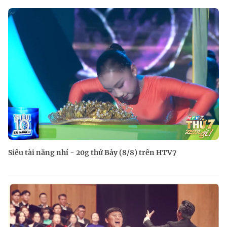
Siêu tài năng nhí - 20g thứ Bảy (8/8) trên HTV7