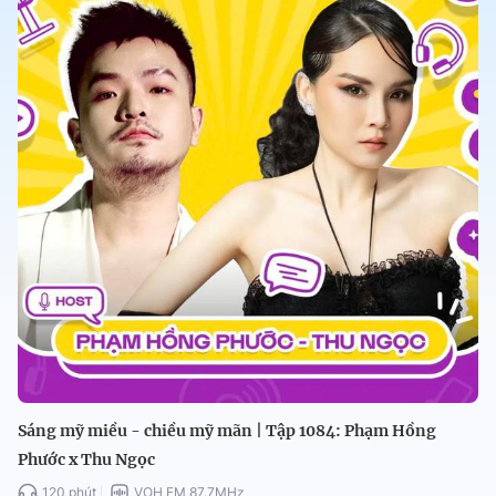
Sáng mỹ miều - chiều mỹ mãn | Tập 1084: Phạm Hồng
Phước x Thu Ngọc
120 phút
VOH FM 87.7MHz