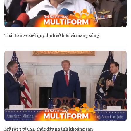
Thái Lan sẽ siết quy định sở hữu và mang súng
Mỹ rót 3 tỷ USD thúc đẩy ngành khoáng sản