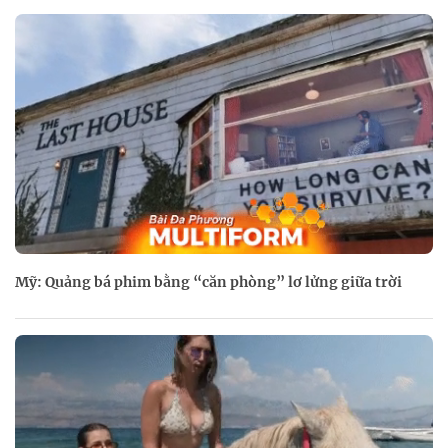
Mỹ: Quảng bá phim bằng “căn phòng” lơ lửng giữa trời