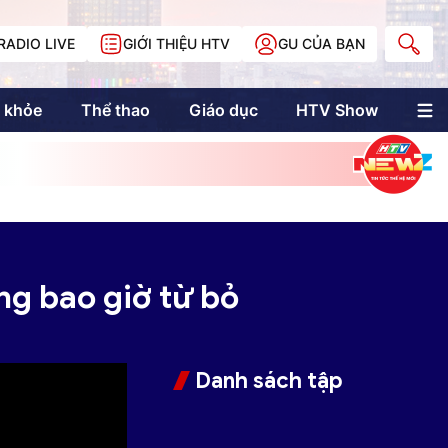
RADIO LIVE
GIỚI THIỆU HTV
GU CỦA BẠN
 khỏe
Thể thao
Giáo dục
HTV Show
nh trị
Multimedia
Multiform
Longform
NewZgraphic
Doanh nhân Sài
Gòn
ừng bao giờ từ bỏ
Các trang liên kết
Danh sách tập