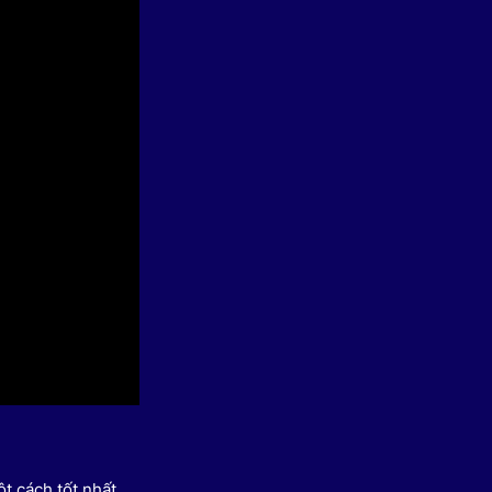
 Thể thao
c đua xe đạp
 Truyền hình
c đua offroad
V
 Games 33
t cách tốt nhất.