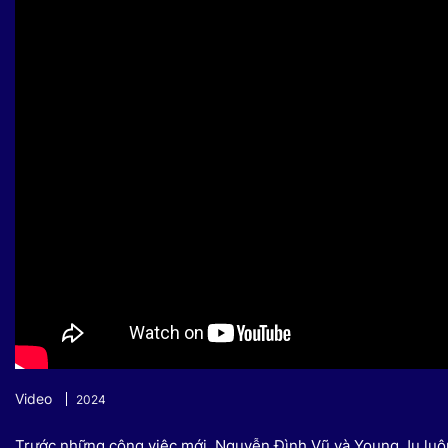
Sự kiện quan tâm
Chuyên đề
HTV Show
Không gian văn hóa
Thành phố
Hồ Chí Minh
ngủ
Chuyển đổi số
Chậm
Bé xem gì
Mái ấm gia
Việt
Các show 
Các chương
khác
Video
2024
Trước những công việc mới, Nguyễn Đình Vũ và Young Ju luôn 