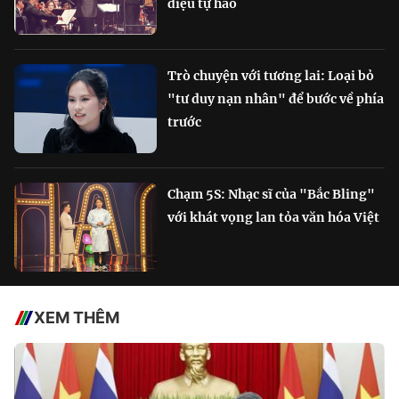
điệu tự hào
Trò chuyện với tương lai: Loại bỏ
"tư duy nạn nhân" để bước về phía
trước
Chạm 5S: Nhạc sĩ của "Bắc Bling"
với khát vọng lan tỏa văn hóa Việt
XEM THÊM