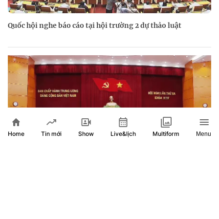
Quốc hội nghe báo cáo tại hội trường 2 dự thảo luật
Home
Show
Live&lịch
Tin mới
Multiform
Menu
Hội nghị Trung ương 3: Tạo động lực mới cho phát triển
đất nước