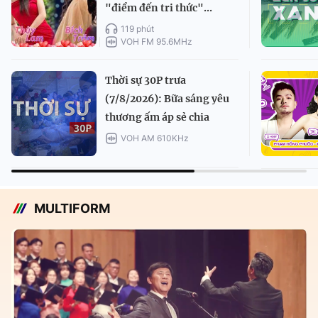
"điểm đến tri thức"...
119 phút
VOH FM 95.6MHz
Thời sự 30P trưa
(7/8/2026): Bữa sáng yêu
thương ấm áp sẻ chia
VOH AM 610KHz
MULTIFORM