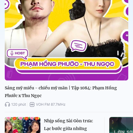
Sáng mỹ miều - chiều mỹ mãn | Tập 1084: Phạm Hồng
Phước x Thu Ngọc
120 phút
VOH FM 87.7MHz
Nhịp sống Sài Gòn trưa:
Lạc bước giữa những