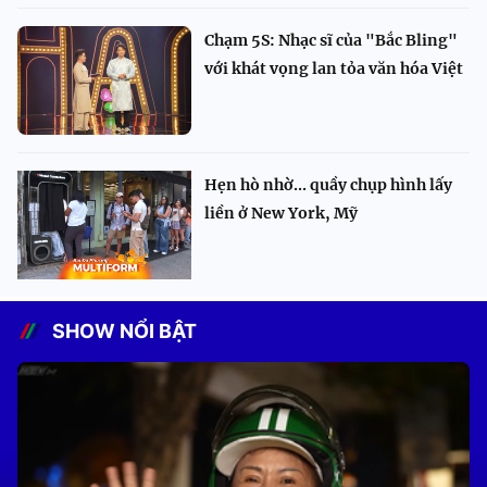
Chạm 5S: Nhạc sĩ của "Bắc Bling"
với khát vọng lan tỏa văn hóa Việt
Hẹn hò nhờ... quầy chụp hình lấy
liền ở New York, Mỹ
SHOW NỔI BẬT