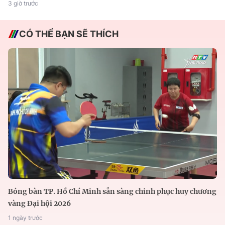
3 giờ trước
CÓ THỂ BẠN SẼ THÍCH
Bóng bàn TP. Hồ Chí Minh sẵn sàng chinh phục huy chương
vàng Đại hội 2026
1 ngày trước