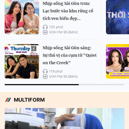
Nhịp sống Sài Gòn trưa:
Lạc bước vào khu rừng cổ
tích ven biển đẹp...
120 phút
VOH FM 95.6MHz
Nhịp sống Sài Gòn sáng:
Sự thú vị của cụm từ "Quiet
on the Creek"
119 phút
VOH FM 95.6MHz
MULTIFORM