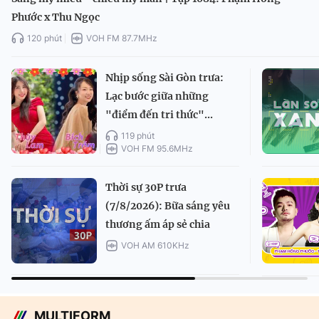
Phước x Thu Ngọc
120 phút
VOH FM 87.7MHz
Nhịp sống Sài Gòn trưa:
Lạc bước giữa những
"điểm đến tri thức"...
119 phút
VOH FM 95.6MHz
Thời sự 30P trưa
(7/8/2026): Bữa sáng yêu
thương ấm áp sẻ chia
VOH AM 610KHz
MULTIFORM