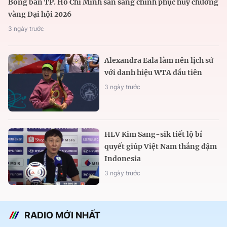
Bóng bàn TP. Hồ Chí Minh sẵn sàng chinh phục huy chương
vàng Đại hội 2026
3 ngày trước
Alexandra Eala làm nên lịch sử
với danh hiệu WTA đầu tiên
3 ngày trước
HLV Kim Sang-sik tiết lộ bí
quyết giúp Việt Nam thắng đậm
Indonesia
3 ngày trước
RADIO MỚI NHẤT