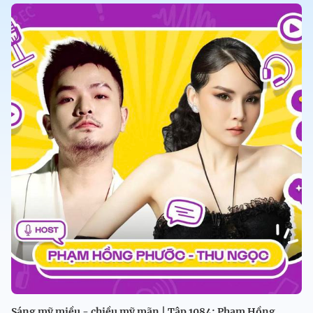
Sáng mỹ miều - chiều mỹ mãn | Tập 1084: Phạm Hồng