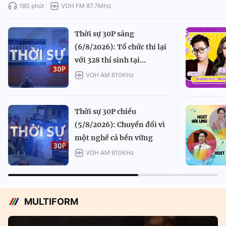
180 phút
VOH FM 87.7MHz
Thời sự 30P sáng
(6/8/2026): Tổ chức thi lại
với 328 thí sinh tại...
VOH AM 610KHz
Thời sự 30P chiều
(5/8/2026): Chuyển đổi vì
một nghề cá bền vững
VOH AM 610KHz
MULTIFORM