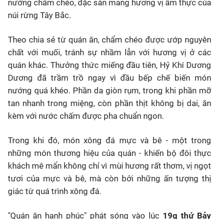
nướng chẩm chéo, đặc sản mang hương vị ẩm thực của
núi rừng Tây Bắc.
Theo chia sẻ từ quán ăn, chẩm chéo được ướp nguyên
chất với muối, tránh sự nhầm lẫn với hương vị ở các
quán khác. Thưởng thức miếng đầu tiên, Hỷ Khí Dương
Dương đã trầm trồ ngay vì đầu bếp chế biến món
nướng quá khéo. Phần da giòn rụm, trong khi phần mỡ
tan nhanh trong miệng, còn phần thịt không bị dai, ăn
kèm với nước chấm được pha chuẩn ngon.
Trong khi đó, món xông đá mực và bê - một trong
những món thương hiệu của quán - khiến bộ đôi thực
khách mê mẩn không chỉ vì mùi hương rất thơm, vị ngọt
tươi của mực và bê, mà còn bởi những ấn tượng thị
giác từ quá trình xông đá.
"Quán ăn hạnh phúc" phát sóng vào lúc
19g thứ Bảy