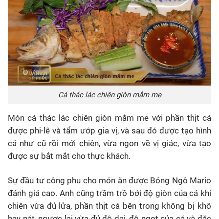
Cá thác lác chiên giòn mắm me
Món cá thác lác chiên giòn mắm me với phần thịt cá
được phi-lê và tẩm ướp gia vị, và sau đó được tạo hình
cá như cũ rồi mới chiên, vừa ngon về vị giác, vừa tạo
được sự bắt mắt cho thực khách.
Sự đầu tư công phu cho món ăn được Bỏng Ngô Mario
đánh giá cao. Anh cũng trầm trồ bởi độ giòn của cá khi
chiên vừa đủ lửa, phần thịt cá bên trong không bị khô
hay nát, ngược lại vừa đủ độ dai, độ ngọt của cá và đặc