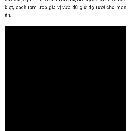
biệt, cách tẩm ướp gia vị vừa đủ giữ độ tươi cho món
ăn.