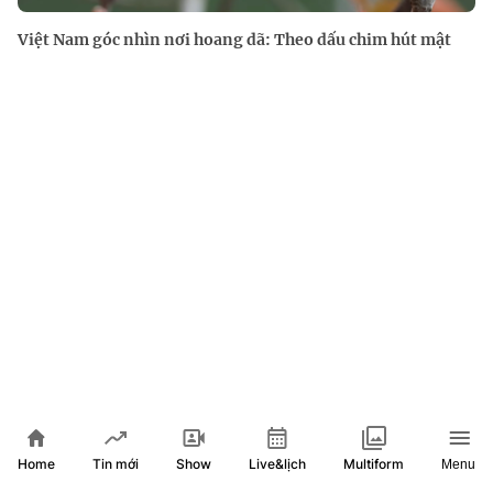
Việt Nam góc nhìn nơi hoang dã: Theo dấu chim hút mật
Home
Show
Live&lịch
Tin mới
Multiform
Menu
XEM THÊM