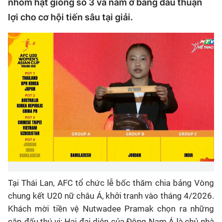
nhóm hạt giống số 3 và nằm ở bảng đấu thuận
lợi cho cơ hội tiến sâu tại giải.
Tại Thái Lan, AFC tổ chức lễ bốc thăm chia bảng Vòng
chung kết U20 nữ châu Á, khởi tranh vào tháng 4/2026.
Khách mời tiền vệ Nutwadee Pramak chọn ra những
cặp đấu thú vị: Hai đại diện của Đông Nam Á là chủ nhà