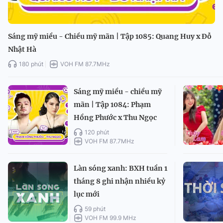
Sáng mỹ miều - Chiều mỹ mãn | Tập 1085: Quang Huy x Đỗ
Nhật Hà
180 phút
VOH FM 87.7MHz
Sáng mỹ miều - chiều mỹ
mãn | Tập 1084: Phạm
Hồng Phước x Thu Ngọc
120 phút
VOH FM 87.7MHz
Làn sóng xanh: BXH tuần 1
tháng 8 ghi nhận nhiều kỷ
lục mới
59 phút
VOH FM 99.9 MHz