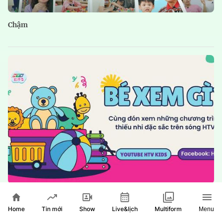
Chậm
Bé xem gì
Home
Show
Live&lịch
Tin mới
Multiform
Menu