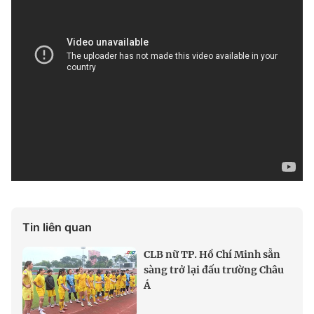
Tin liên quan
CLB nữ TP. Hồ Chí Minh sẵn
sàng trở lại đấu trường Châu
Á