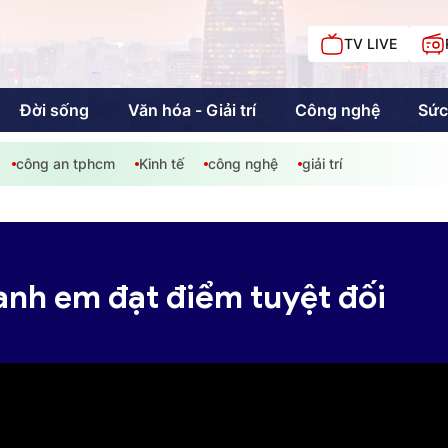
TV LIVE
Đời sống
Văn hóa - Giải trí
Công nghệ
Sức
công an tphcm
Kinh tế
công nghệ
giải trí
iải trí
Giáo dục
Kinh tế
Chí
c
 anh em đạt điểm tuyệt đối
Sức khỏe
Đời sống
Khán giả HTV
Chuyện chúng tôi