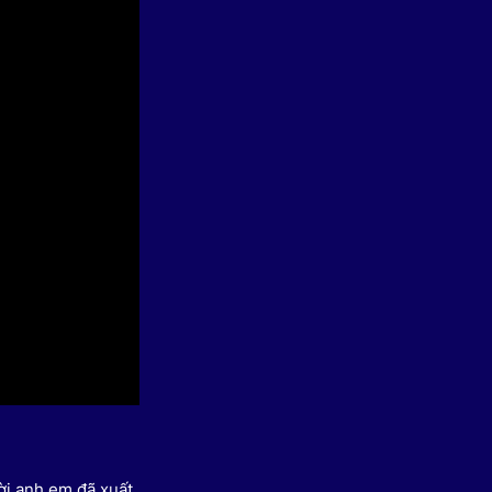
 Thể thao
c đua xe đạp
 Truyền hình
c đua offroad
V
 Games 33
ời anh em đã xuất