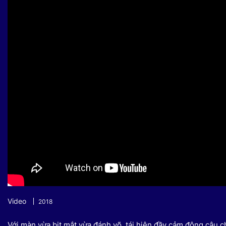
Sự kiện quan tâm
Chuyên đề
HTV Show
Không gian văn hóa
Thành phố
Hồ Chí Minh
ngủ
Chuyển đổi số
Chậm
Bé xem gì
Mái ấm gia
Việt
Các show 
Các chương
khác
Video
2018
Với màn vừa bịt mắt vừa đánh võ, tái hiện đầy cảm động câu 