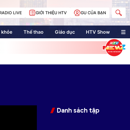
RADIO LIVE
GIỚI THIỆU HTV
GU CỦA BẠN
 khỏe
Thể thao
Giáo dục
HTV Show
nh trị
Multimedia
Multiform
Longform
NewZgraphic
Doanh nhân Sài
Gòn
Các trang liên kết
Danh sách tập