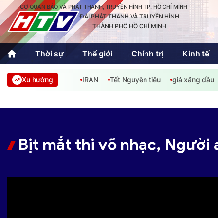
CƠ QUAN BÁO VÀ PHÁT THANH, TRUYỀN HÌNH TP. HỒ CHÍ MINH
ĐÀI PHÁT THANH VÀ TRUYỀN HÌNH
THÀNH PHỐ HỒ CHÍ MINH
Thời sự
Thế giới
Chính trị
Kinh tế
Xu hướng
IRAN
Tết Nguyên tiêu
giá xăng dầu
Thời sự
Thể thao
Văn hóa - G
Trong nước
Trong nướ
Quốc tế
Quốc tế
Bịt mắt thi võ nhạc, Người
An Sinh
Sách hay cuối tuần
Thế giới
Kinh doanh
Công nghệ
Phóng sự