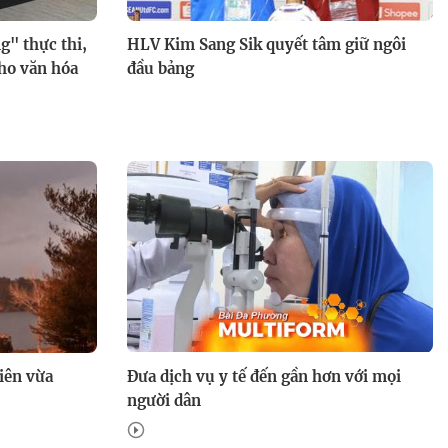
g" thực thi,
HLV Kim Sang Sik quyết tâm giữ ngôi
cho văn hóa
đầu bảng
iên vừa
Đưa dịch vụ y tế đến gần hơn với mọi
người dân