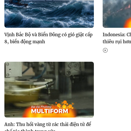
Vịnh Bắc Bộ và Biển Đông có gió giật cấp
Indonesia: C
8, biển động mạnh
thiêu rụi hơ
Anh: Thu hồi vàng từ rác thải điện tử để