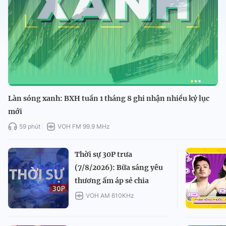
Làn sóng xanh: BXH tuần 1 tháng 8 ghi nhận nhiều kỷ lục
mới
59 phút
VOH FM 99.9 MHz
Thời sự 30P trưa
(7/8/2026): Bữa sáng yêu
thương ấm áp sẻ chia
VOH AM 610KHz