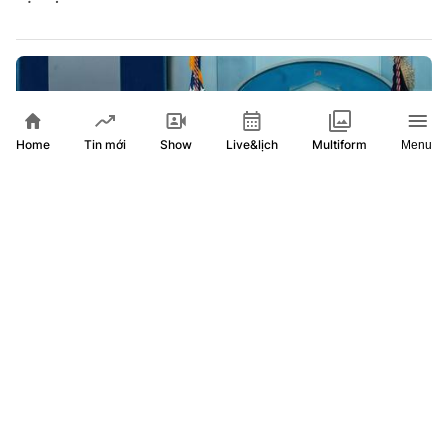
Home
Show
Live&lịch
Tin mới
Multiform
Menu
Tổng thống Trump: Thỏa thuận mở lại Hormuz sớm đạt
được, xung đột với Iran sẽ sớm kết thúc