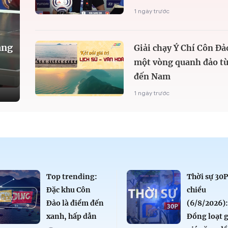
1 ngày trước
àng
Giải chạy Ý Chí Côn Đả
một vòng quanh đảo từ
đến Nam
1 ngày trước
Top trending:
Thời sự 30
Đặc khu Côn
chiều
Đảo là điểm đến
(6/8/2026)
xanh, hấp dẫn
Đồng loạt 