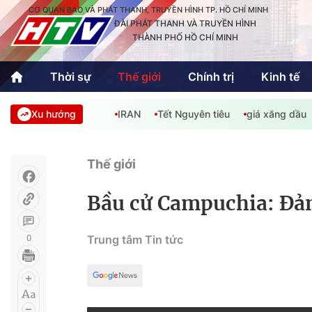
CƠ QUAN BÁO VÀ PHÁT THANH, TRUYỀN HÌNH TP. HỒ CHÍ MINH
ĐÀI PHÁT THANH VÀ TRUYỀN HÌNH
THÀNH PHỐ HỒ CHÍ MINH
Thời sự
Thế giới
Chính trị
Kinh tế
Xu hướng
IRAN
Tết Nguyên tiêu
giá xăng dầu
Thời sự
Thể thao
Văn hóa - G
Trong nước
Trong nướ
Thế giới
Quốc tế
Quốc tế
Bầu cử Campuchia: Đản
An Sinh
Sách hay cuối tuần
Thế giới
0
Trung tâm Tin tức
Kinh doanh
Công nghệ
Phóng sự