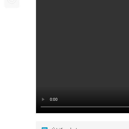
Sự kiện quan tâm
Chuyên đề
HTV Show
Không gian văn hóa
Thành phố
Hồ Chí Minh
ngủ
Chuyển đổi số
Chậm
Bé xem gì
Mái ấm gia
Việt
Các show 
Các chương
khác