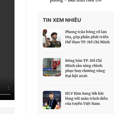
phòng - Bản lĩnh tuổi trẻ
 Thể thao
c đua xe đạp
 Truyền hình
TIN XEM NHIỀU
c đua offroad
Phong trào bóng rổ lan
V
tỏa, góp phần phát triển
thể thao TP. Hồ Chí Minh
 Games 33
Bóng bàn TP. Hồ Chí
Minh sẵn sàng chinh
phục huy chương vàng
Đại hội 2026
HLV Kim Sang Sik hài
lòng với màn trình diễn
của tuyển Việt Nam