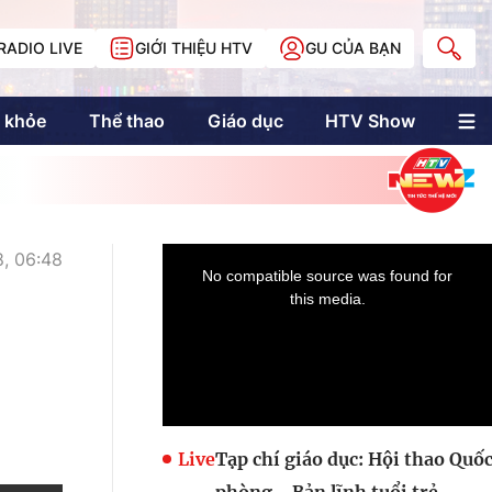
RADIO LIVE
GIỚI THIỆU HTV
GU CỦA BẠN
 khỏe
Thể thao
Giáo dục
HTV Show
nh trị
Multimedia
Multiform
Longform
NewZgraphic
, 06:48
Doanh nhân Sài
Gòn
Các trang liên kết
Live
Tạp chí giáo dục: Hội thao Quố