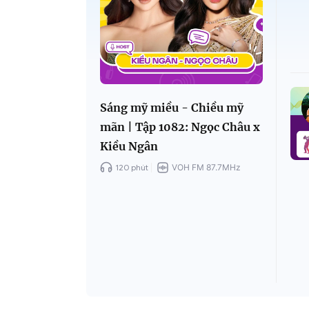
Sáng mỹ miều - Chiều mỹ
mãn | Tập 1082: Ngọc Châu x
Kiều Ngân
120 phút
VOH FM 87.7MHz