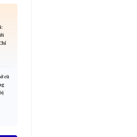
i:
ới
Chí
sở cũ
ng
bị