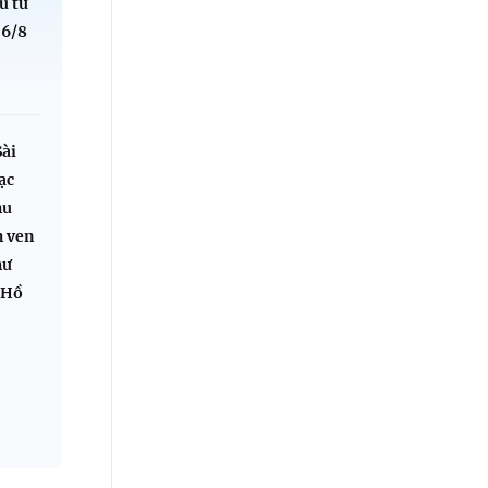
u từ
 6/8
Sài
ạc
hu
h ven
hư
 Hồ