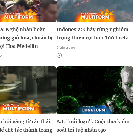
a: Nghệ nhân hoàn
Indonesia: Cháy rừng nghiêm
hững giỏ hoa, chuẩn bị
trọng thiêu rụi hơn 700 hecta
hội Hoa Medellin
2 giờ trước
ớc
 hồi vàng từ rác thải
A.I. "nổi loạn": Cuộc đua kiểm
để chế tác thành trang
soát trí tuệ nhân tạo