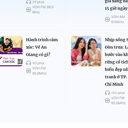
giá xăng dầ
29 phút
VOH FM 99.9
15 giờ ngày
MHz
VOH AM
610KHz
Hành trình cảm
Nhịp sống 
xúc: Về An
Gòn trưa: L
Giang có gì?
bước vào k
rừng cổ tíc
90 phút
VOH FM
biển đẹp n
95.6MHz
tranh ở TP.
Chí Minh
120 phút
VOH FM
95.6MHz