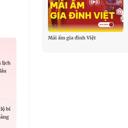
Mái ấm gia đình Việt
 lịch
đầu
lộ bí
hắng