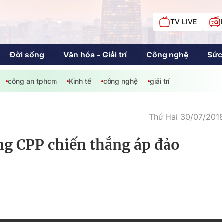
TV LIVE
Đời sống
Văn hóa - Giải trí
Công nghệ
Sức
công an tphcm
Kinh tế
công nghệ
giải trí
iải trí
Giáo dục
Kinh tế
Chí
c
Thứ Hai 30/07/2018
g CPP chiến thắng áp đảo
Sức khỏe
Đời sống
Khán giả HTV
Chuyện chúng tôi