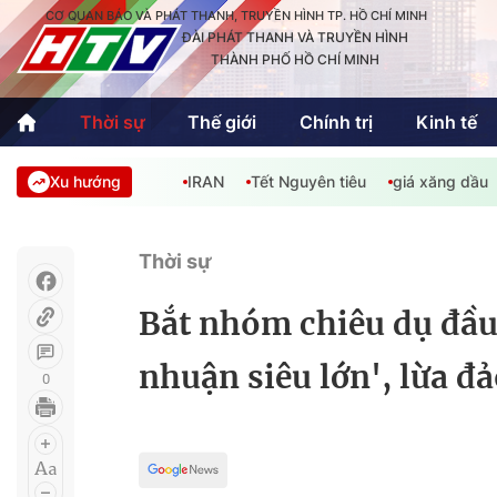
CƠ QUAN BÁO VÀ PHÁT THANH, TRUYỀN HÌNH TP. HỒ CHÍ MINH
ĐÀI PHÁT THANH VÀ TRUYỀN HÌNH
THÀNH PHỐ HỒ CHÍ MINH
Thời sự
Thế giới
Chính trị
Kinh tế
Xu hướng
IRAN
Tết Nguyên tiêu
giá xăng dầu
Thời sự
Thể thao
Văn hóa - G
Trong nước
Trong nướ
Thời sự
Quốc tế
Quốc tế
Bắt nhóm chiêu dụ đầu t
An Sinh
Sách hay cuối tuần
Thế giới
nhuận siêu lớn', lừa đả
0
Kinh doanh
Công nghệ
Phóng sự