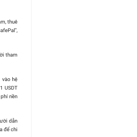
am, thuê
afePal",
ời tham
t vào hệ
g 1 USDT
 phí nền
gười dẫn
a để chi