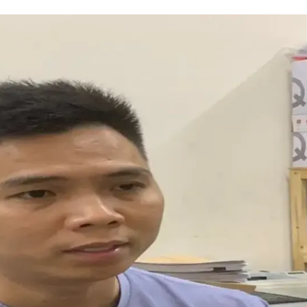
HTV Phim
HTV Sự kiện
HTV
 không
Phim truyền hình
Made By Vietnam
Cuộ
Cúp
Phim tài liệu
Ngày hội HTV
Cuộ
Innovation Fest
HT
Chung một tấm
SEA
 đình
lòng
khác
 trình