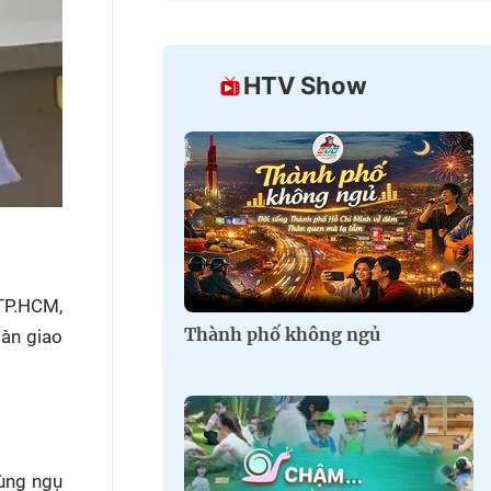
HTV Show
TP.HCM,
Thành phố không ngủ
sàn giao
ùng ngụ