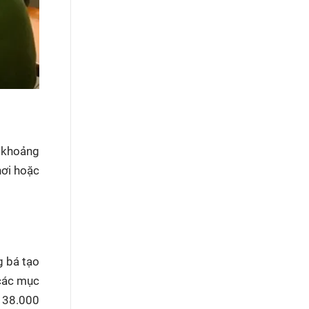
 khoảng
hơi hoặc
g bá tạo
 các mục
 138.000