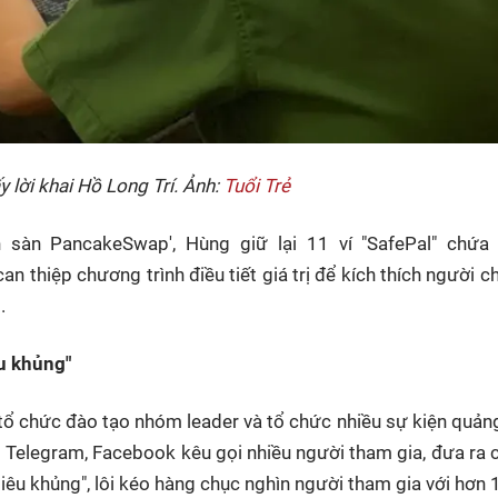
y lời khai Hồ Long Trí. Ảnh:
Tuổi Trẻ
 sàn PancakeSwap', Hùng giữ lại 11 ví "SafePal" chứa
 thiệp chương trình điều tiết giá trị để kích thích người c
.
êu khủng"
ổ chức đào tạo nhóm leader và tổ chức nhiều sự kiện quản
g Telegram, Facebook kêu gọi nhiều người tham gia, đưa ra
 siêu khủng", lôi kéo hàng chục nghìn người tham gia với hơn