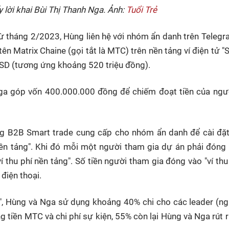
 lời khai Bùi Thị Thanh Nga. Ảnh:
Tuổi Trẻ
tháng 2/2023, Hùng liên hệ với nhóm ẩn danh trên Telegr
n Matrix Chaine (gọi tắt là MTC) trên nền tảng ví điện tử "S
USD (tương ứng khoảng 520 triệu đồng).
Nga góp vốn 400.000.000 đồng để chiếm đoạt tiền của ngư
ảng B2B Smart trade cung cấp cho nhóm ẩn danh để cài đặ
í nền tảng". Khi đó mỗi một người tham gia dự án phải đón
thu phí nền tảng". Số tiền người tham gia đóng vào "ví thu
điện thoại.
ng", Hùng và Nga sử dụng khoảng 40% chi cho các leader (n
tiền MTC và chi phí sự kiện, 55% còn lại Hùng và Nga rút r