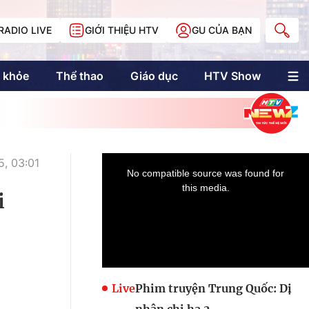
RADIO LIVE
GIỚI THIỆU HTV
GU CỦA BẠN
 khỏe
Thể thao
Giáo dục
HTV Show
nh trị
Multimedia
Multiform
Longform
NewZgraphic
, 03:01
Doanh nhân Sài
Gòn
i
Các trang liên kết
Live
Phim truyện Trung Quốc: Dị