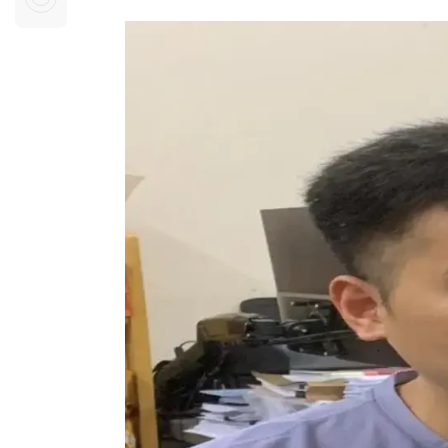
Sự kiện quan tâm
Chuyên đề
HTV Show
Không gian văn hóa
Thành phố
Hồ Chí Minh
ngủ
Chuyển đổi số
Chậm
Bé xem gì
Mái ấm gia
Việt
Các show 
Các chương
khác