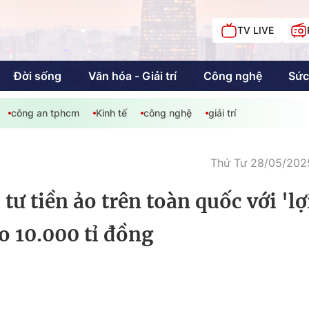
TV LIVE
Đời sống
Văn hóa - Giải trí
Công nghệ
Sức
công an tphcm
Kinh tế
công nghệ
giải trí
iải trí
Giáo dục
Kinh tế
Chí
c
Thứ Tư 28/05/2025
ư tiền ảo trên toàn quốc với 'lợ
Sức khỏe
Đời sống
o 10.000 tỉ đồng
Khán giả HTV
Chuyện chúng tôi