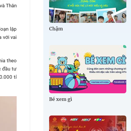
 và Thân
Chậm
đoạn lập
 với vai
hia theo
c đầu tư
0.000 tỉ
Bé xem gì