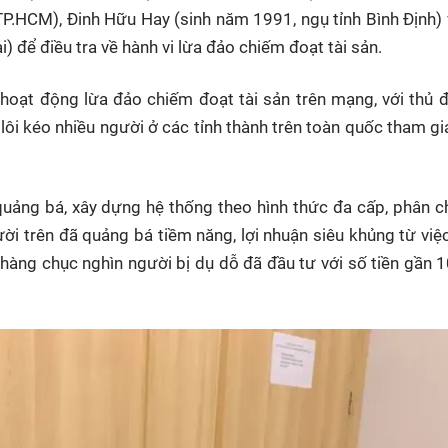
TP.HCM), Đinh Hữu Hay (sinh năm 1991, ngụ tỉnh Bình Định)
 để điều tra về hành vi lừa đảo chiếm đoạt tài sản.
oạt động lừa đảo chiếm đoạt tài sản trên mạng, với thủ 
 lôi kéo nhiều người ở các tỉnh thành trên toàn quốc tham gia
quảng bá, xây dựng hệ thống theo hình thức đa cấp, phân c
i trên đã quảng bá tiềm năng, lợi nhuận siêu khủng từ việ
y, hàng chục nghìn người bị dụ dỗ đã đầu tư với số tiền gần 1