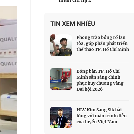
nhân chi hạ 2
 Thể thao
c đua xe đạp
 Truyền hình
TIN XEM NHIỀU
c đua offroad
Phong trào bóng rổ lan
V
tỏa, góp phần phát triển
thể thao TP. Hồ Chí Minh
 Games 33
Bóng bàn TP. Hồ Chí
Minh sẵn sàng chinh
phục huy chương vàng
Đại hội 2026
HLV Kim Sang Sik hài
lòng với màn trình diễn
của tuyển Việt Nam