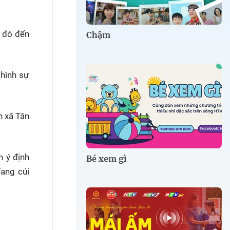
u đó đến
Chậm
 hình sự
n xã Tân
h ý định
Bé xem gì
đang cúi