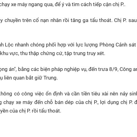
chạy xe máy ngang qua, để ý và tìm cách tiếp cận chị P..
dây chuyền trên cổ nạn nhân rồi tăng ga tẩu thoát. Chị P. sa
ĩnh Lộc nhanh chóng phối hợp với lực lượng Phòng Cảnh sát
u vực, thu thập chứng cứ, tập trung truy xét.
rọng án", bằng các biện pháp nghiệp vụ, đến trưa 8/9, Công a
ụ liên quan bắt giữ Trung.
hông có công việc ổn định và cần tiền tiêu xài nên nảy sin
g chạy xe máy đến chỗ bán dép của chị P., lợi dụng chị P. 
ền của chị P. rồi tẩu thoát.