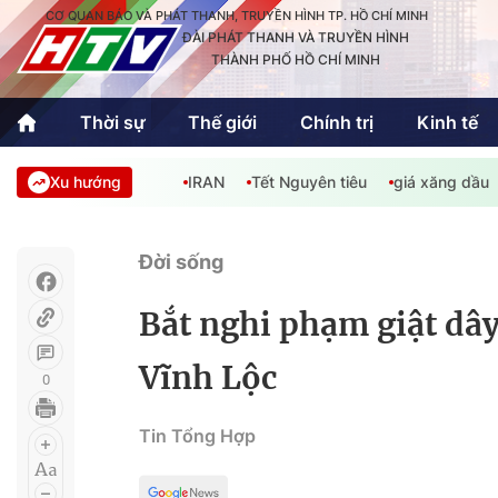
CƠ QUAN BÁO VÀ PHÁT THANH, TRUYỀN HÌNH TP. HỒ CHÍ MINH
ĐÀI PHÁT THANH VÀ TRUYỀN HÌNH
THÀNH PHỐ HỒ CHÍ MINH
Thời sự
Thế giới
Chính trị
Kinh tế
Xu hướng
IRAN
Tết Nguyên tiêu
giá xăng dầu
Thời sự
Thể thao
Văn hóa - G
Trong nước
Trong nướ
Đời sống
Quốc tế
Quốc tế
Bắt nghi phạm giật dâ
An Sinh
Sách hay cuối tuần
Thế giới
Vĩnh Lộc
0
Kinh doanh
Công nghệ
Phóng sự
Tin Tổng Hợp