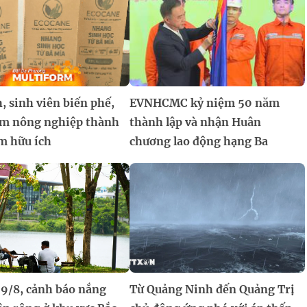
, sinh viên biến phế,
EVNHCMC kỷ niệm 50 năm
m nông nghiệp thành
thành lập và nhận Huân
m hữu ích
chương lao động hạng Ba
 9/8, cảnh báo nắng
Từ Quảng Ninh đến Quảng Trị