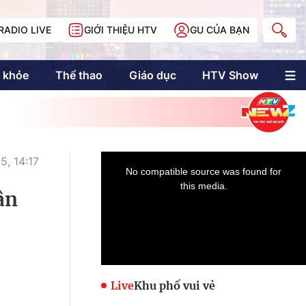
RADIO LIVE
GIỚI THIỆU HTV
GU CỦA BẠN
 khỏe
Thể thao
Giáo dục
HTV Show
nh trị
Multimedia
Multiform
Longform
NewZgraphic
5, 14:17
Doanh nhân Sài
Gòn
ân
Các trang liên kết
Live
Khu phố vui vẻ