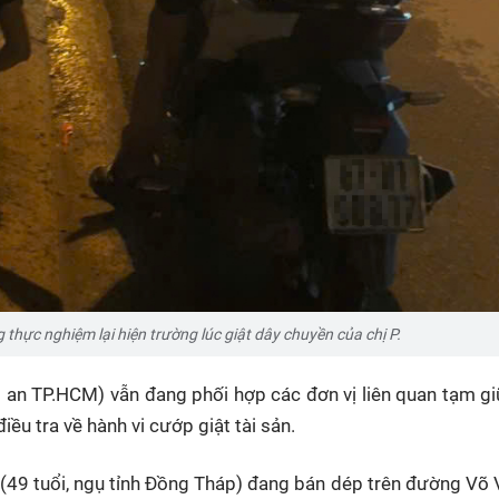
hực nghiệm lại hiện trường lúc giật dây chuyền của chị P.
 an TP.HCM) vẫn đang phối hợp các đơn vị liên quan tạm 
iều tra về hành vi cướp giật tài sản.
. (49 tuổi, ngụ tỉnh Đồng Tháp) đang bán dép trên đường Võ