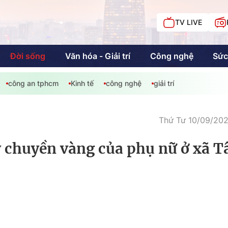
TV LIVE
Đời sống
Văn hóa - Giải trí
Công nghệ
Sức
công an tphcm
Kinh tế
công nghệ
giải trí
iải trí
Giáo dục
Kinh tế
Chí
c
Thứ Tư 10/09/202
y chuyền vàng của phụ nữ ở xã T
Sức khỏe
Đời sống
Khán giả HTV
Chuyện chúng tôi