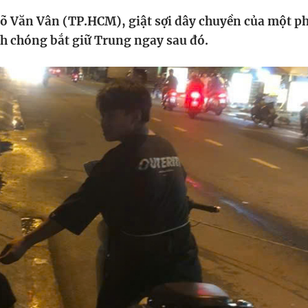
HTV Phim
HTV Sự kiện
HTV
 Văn Vân (TP.HCM), giật sợi dây chuyền của một p
 không
Phim truyền hình
Made By Vietnam
Cuộ
nh chóng bắt giữ Trung ngay sau đó.
Cúp
Phim tài liệu
Ngày hội HTV
Cuộ
Innovation Fest
HT
Chung một tấm
SEA
 đình
lòng
khác
 trình