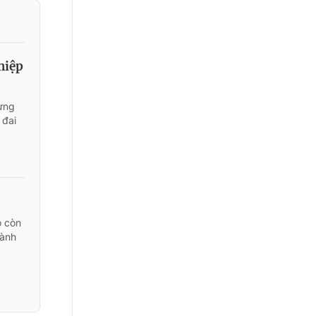
hiệp
ựng
 đai
o còn
hành