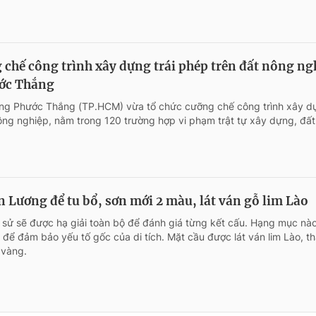
chế công trình xây dựng trái phép trên đất nông ng
ước Thắng
g Phước Thắng (TP.HCM) vừa tổ chức cưỡng chế công trình xây d
nông nghiệp, nằm trong 120 trường hợp vi phạm trật tự xây dựng, đất
n Lương để tu bổ, sơn mới 2 màu, lát ván gỗ lim Lào
 sử sẽ được hạ giải toàn bộ để đánh giá từng kết cấu. Hạng mục nà
i để đảm bảo yếu tố gốc của di tích. Mặt cầu được lát ván lim Lào, t
 vàng.