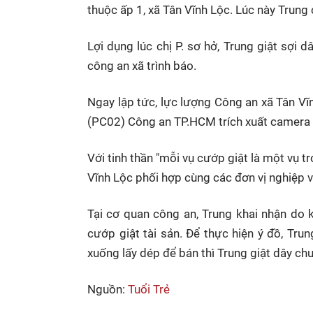
thuộc ấp 1, xã Tân Vĩnh Lộc. Lúc này Trung 
Lợi dụng lúc chị P. sơ hở, Trung giật sợi 
công an xã trình báo.
Ngay lập tức, lực lượng Công an xã Tân V
(PC02) Công an TP.HCM trích xuất camera kh
Với tinh thần "mỗi vụ cướp giật là một vụ t
Vĩnh Lộc phối hợp cùng các đơn vị nghiệp v
Tại cơ quan công an, Trung khai nhận do k
cướp giật tài sản. Để thực hiện ý đồ, Trun
xuống lấy dép để bán thì Trung giật dây chuy
Nguồn:
Tuổi Trẻ