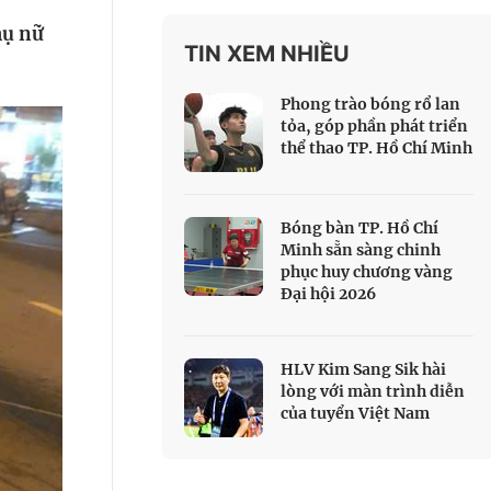
 Thể thao
hụ nữ
TIN XEM NHIỀU
c đua xe đạp
 Truyền hình
Phong trào bóng rổ lan
c đua offroad
tỏa, góp phần phát triển
thể thao TP. Hồ Chí Minh
V
 Games 33
Bóng bàn TP. Hồ Chí
Minh sẵn sàng chinh
phục huy chương vàng
Đại hội 2026
HLV Kim Sang Sik hài
lòng với màn trình diễn
của tuyển Việt Nam