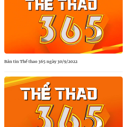
Bản tin Thể thao 365 ngày 30/9/2022