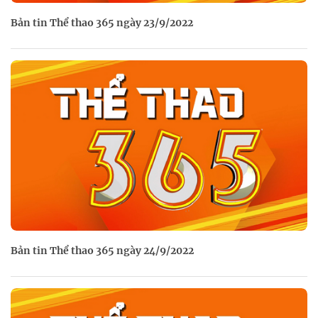
Bản tin Thể thao 365 ngày 23/9/2022
Bản tin Thể thao 365 ngày 24/9/2022