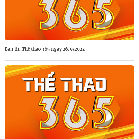
Bản tin Thể thao 365 ngày 26/9/2022