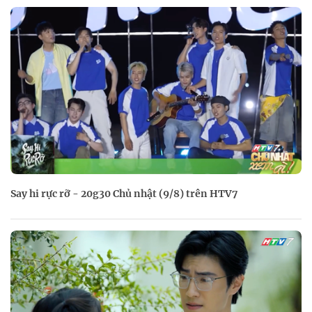
Say hi rực rỡ - 20g30 Chủ nhật (9/8) trên HTV7