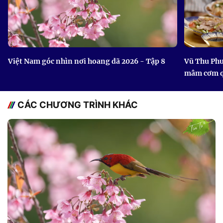
Việt Nam góc nhìn nơi hoang dã 2026 - Tập 8
Vũ Thu Phư
mâm cơm 
CÁC CHƯƠNG TRÌNH KHÁC