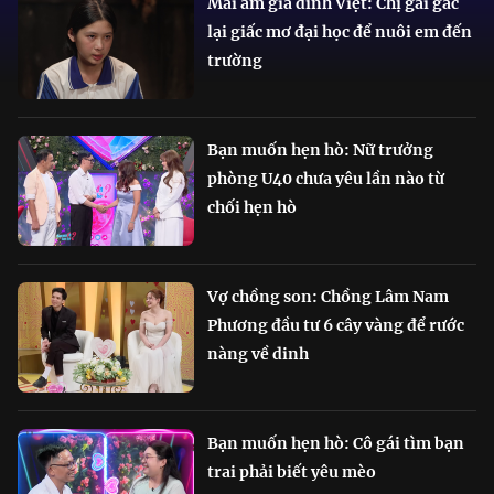
Mái ấm gia đình Việt: Chị gái gác
lại giấc mơ đại học để nuôi em đến
trường
Bạn muốn hẹn hò: Nữ trưởng
phòng U40 chưa yêu lần nào từ
chối hẹn hò
Vợ chồng son: Chồng Lâm Nam
Phương đầu tư 6 cây vàng để rước
nàng về dinh
Bạn muốn hẹn hò: Cô gái tìm bạn
trai phải biết yêu mèo