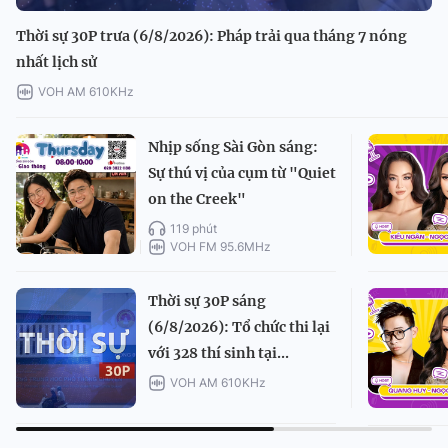
Thời sự 30P trưa (6/8/2026): Pháp trải qua tháng 7 nóng
nhất lịch sử
VOH AM 610KHz
Nhịp sống Sài Gòn sáng:
Sự thú vị của cụm từ "Quiet
on the Creek"
119 phút
VOH FM 95.6MHz
Thời sự 30P sáng
(6/8/2026): Tổ chức thi lại
với 328 thí sinh tại...
VOH AM 610KHz