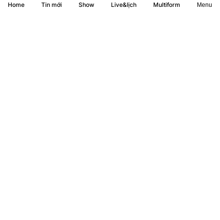
Home
Show
Live&lịch
Tin mới
Multiform
Menu
Alcaraz rút lui khỏi Cincinnati Open vì chấn thương