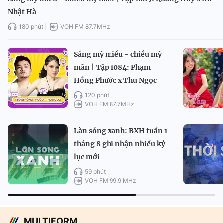
Nhật Hà
180 phút
VOH FM 87.7MHz
Sáng mỹ miều - chiều mỹ
mãn | Tập 1084: Phạm
Hồng Phước x Thu Ngọc
120 phút
VOH FM 87.7MHz
Làn sóng xanh: BXH tuần 1
tháng 8 ghi nhận nhiều kỷ
lục mới
59 phút
VOH FM 99.9 MHz
MULTIFORM