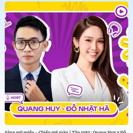
Sáng mỹ miều - Chiều mỹ mãn | Tập 1085: Quang Huy x Đỗ