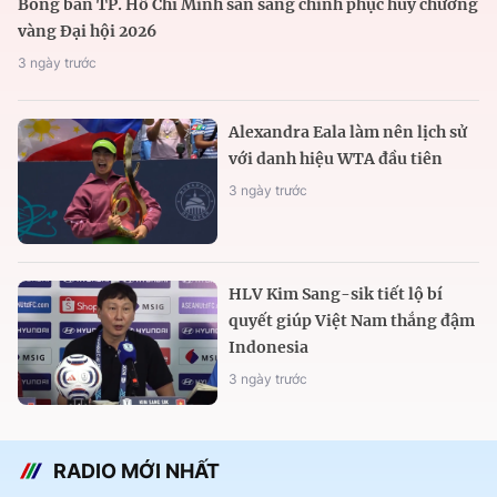
Bóng bàn TP. Hồ Chí Minh sẵn sàng chinh phục huy chương
vàng Đại hội 2026
3 ngày trước
Alexandra Eala làm nên lịch sử
với danh hiệu WTA đầu tiên
3 ngày trước
HLV Kim Sang-sik tiết lộ bí
quyết giúp Việt Nam thắng đậm
Indonesia
3 ngày trước
RADIO MỚI NHẤT