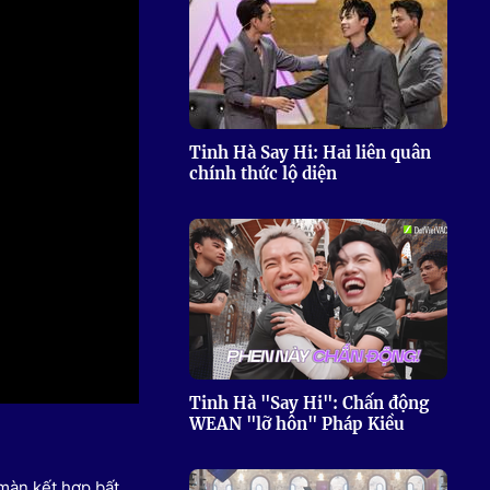
 Thể thao
c đua xe đạp
 Truyền hình
c đua offroad
V
Tinh Hà Say Hi: Hai liên quân
chính thức lộ diện
 Games 33
Tinh Hà "Say Hi": Chấn động
WEAN "lỡ hôn" Pháp Kiều
màn kết hợp bất