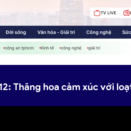
TV LIVE
Đời sống
Văn hóa - Giải trí
Công nghệ
Sức
công an tphcm
Kinh tế
công nghệ
giải trí
iải trí
Giáo dục
Kinh tế
Chí
c
12: Thăng hoa cảm xúc với loạt
Sức khỏe
Đời sống
Khán giả HTV
Chuyện chúng tôi