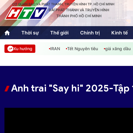
CƠ QUAN BÁO VÀ PHÁT THANH, TRUYỀN HÌNH TP. HỒ CHÍ MINH
ĐÀI PHÁT THANH VÀ TRUYỀN HÌNH
THÀNH PHỐ HỒ CHÍ MINH
Thời sự
Thế giới
Chính trị
Kinh tế
Xu hướng
IRAN
Tết Nguyên tiêu
giá xăng dầu
Thời sự
Thể thao
Văn hóa - G
Trong nước
Trong nướ
Quốc tế
Quốc tế
Anh trai "Say hi" 2025-Tập 
An Sinh
Sách hay cuối tuần
Thế giới
Kinh doanh
Công nghệ
Phóng sự