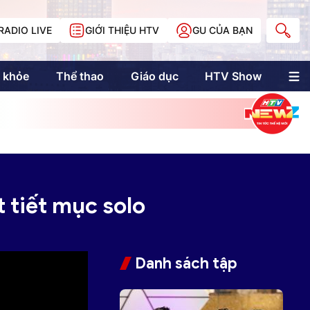
RADIO LIVE
GIỚI THIỆU HTV
GU CỦA BẠN
 khỏe
Thể thao
Giáo dục
HTV Show
nh trị
Multimedia
Multiform
Longform
NewZgraphic
Doanh nhân Sài
Gòn
 tiết mục solo
Các trang liên kết
Danh sách tập