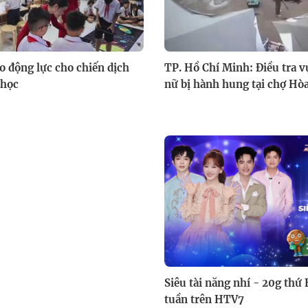
ạo động lực cho chiến dịch
TP. Hồ Chí Minh: Điều tra 
 học
nữ bị hành hung tại chợ Hò
Siêu tài năng nhí - 20g thứ
tuần trên HTV7