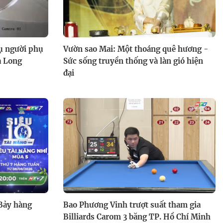
Tinh Hà "Say Hi" hé lộ 6 đội
trưởng Livestage 2: Dương
vụ người phụ
Vườn sao Mai: Một thoáng quê hương -
Domic nắm quyền "sinh sát"
a Long
Sức sống truyền thống và làn gió hiện
đại
Hội thao Tinh Hà "Say Hi":
JAYSONLEI ghi bàn như "cầu
thủ FIFA"
 Bảy hàng
Bao Phương Vinh trượt suất tham gia
Billiards Carom 3 băng TP. Hồ Chí Minh