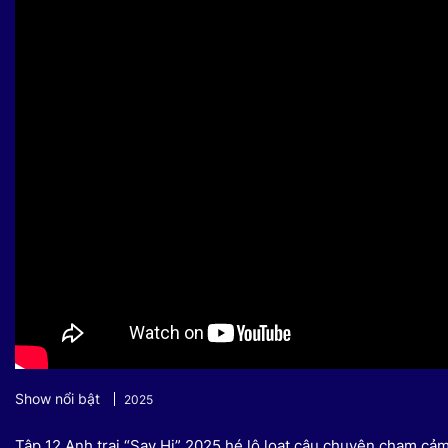
Sự kiện quan tâm
Chuyên đề
HTV Show
Không gian văn hóa
Thành phố
Hồ Chí Minh
ngủ
Chuyển đổi số
Chậm
Bé xem gì
Mái ấm gia
Việt
Các show 
Các chương
khác
Show nổi bật
2025
Tập 12 Anh trai “Say Hi” 2025 hé lộ loạt câu chuyện chạm c