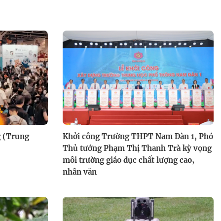
24 Anh Trai hóa "sâu" quậy
tung Tinh Hà "Say Hi" với thử
thách mới
g (Trung
Khởi công Trường THPT Nam Đàn 1, Phó
Thủ tướng Phạm Thị Thanh Trà kỳ vọng
môi trường giáo dục chất lượng cao,
nhân văn