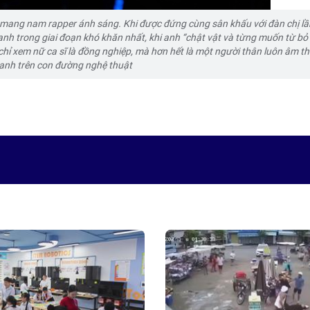
ã mang nam rapper ánh sáng. Khi được đứng cùng sân khấu với đàn chị lầ
anh trong giai đoạn khó khăn nhất, khi anh “chật vật và từng muốn từ b
chỉ xem nữ ca sĩ là đồng nghiệp, mà hơn hết là một người thân luôn âm t
anh trên con đường nghệ thuật