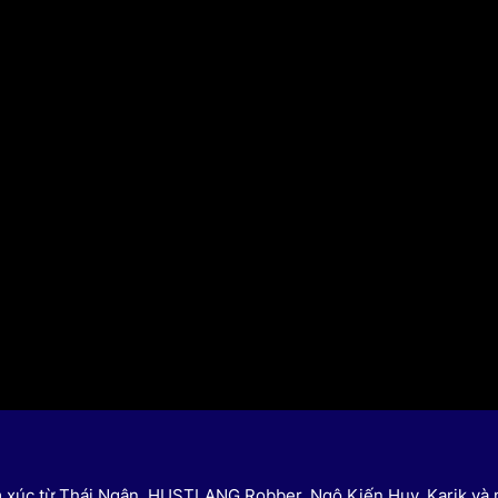
HTV Phim
HTV Sự kiện
HTV
 không
Phim truyền hình
Made By Vietnam
Cuộ
Cúp
Phim tài liệu
Ngày hội HTV
Cuộ
Innovation Fest
HT
Chung một tấm
SEA
 đình
lòng
khác
 trình
ảm xúc từ Thái Ngân, HUSTLANG Robber, Ngô Kiến Huy, Karik và 