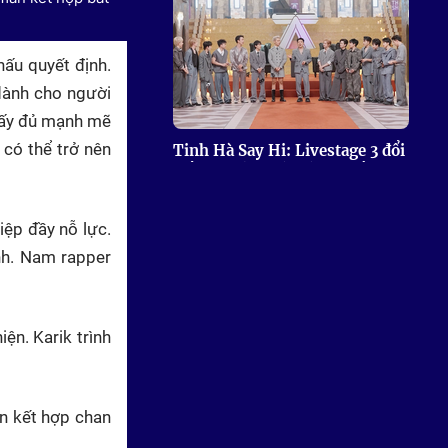
ấu quyết định.
dành cho người
 ấy đủ mạnh mẽ
 có thể trở nên
Tinh Hà Say Hi: Livestage 3 đổi
luật, sẽ có người dừng cuộc
chơi
ệp đầy nỗ lực.
nh. Nam rapper
ện. Karik trình
Tinh hà "Say hi": Đội Dương
n kết hợp chan
Domic dẫn đầu bình chọn
Livestage 2