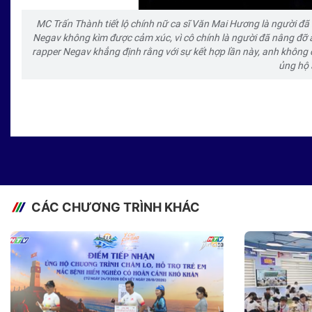
MC Trấn Thành tiết lộ chính nữ ca sĩ Văn Mai Hương là người đ
Negav không kìm được cảm xúc, vì cô chính là người đã nâng đỡ 
rapper Negav khẳng định rằng với sự kết hợp lần này, anh không 
ủng hộ 
CÁC CHƯƠNG TRÌNH KHÁC