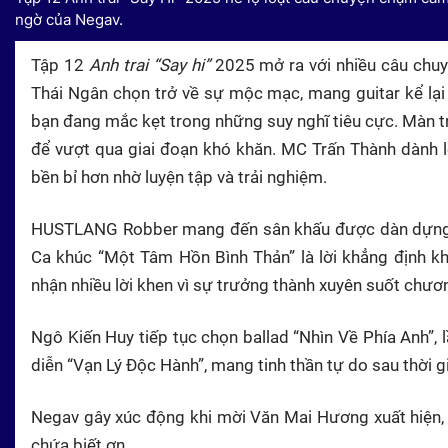
ngờ của Negav.
Tập 12
Anh trai “Say hi”
2025 mở ra với nhiều câu chuy
Thái Ngân chọn trở về sự mộc mạc, mang guitar kể lạ
bạn đang mắc kẹt trong những suy nghĩ tiêu cực. Màn 
để vượt qua giai đoạn khó khăn. MC Trấn Thành dành l
bền bỉ hơn nhờ luyện tập và trải nghiệm.
HUSTLANG Robber mang đến sân khấu được dàn dựng nh
Ca khúc “Một Tâm Hồn Bình Thản” là lời khẳng định kh
nhận nhiều lời khen vì sự trưởng thành xuyên suốt chươn
Ngô Kiến Huy tiếp tục chọn ballad “Nhìn Về Phía Anh”, 
diễn “Vạn Lý Độc Hành”, mang tinh thần tự do sau thời gi
Negav gây xúc động khi mời Văn Mai Hương xuất hiện, 
chứa biết ơn.