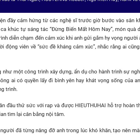
ện đầy cảm hứng từ các nghệ sĩ trước giờ bước vào sân kh
i ca khúc tự sáng tác “Đừng Biến Mất Hôm Nay”, món quà 
trình diễn chạm đến cảm xúc khi anh gửi gắm hy vọng người
ời động viên về “sức đề kháng cảm xúc”, nhắc rằng ai cũng
ư một công trình xây dựng, ẩn dụ cho hành trình sự nghi
ông ai có quyền lấy đi bình yên hay khát vọng sống của a
g trình.
lần đầu thử sức với rap và được HIEUTHUHAI hỗ trợ hoàn thi
an tìm lại cân bằng nội tâm.
người đã từng nâng đỡ anh trong lúc khó khăn, tạo nên mà