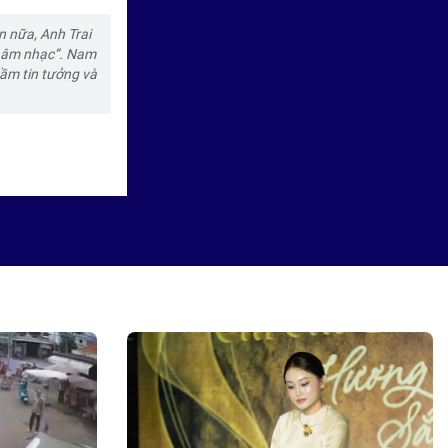
Tinh Hà "Say Hi" hé lộ "giao
n nữa, Anh Trai
diện" của sáu đội hình ở
ỏ âm nhạc”. Nam
Livestage 2
hầm tin tưởng và
Lần đầu tiên Tinh Hà “Say Hi”
kết hợp các đội với nghệ sĩ quốc
tế